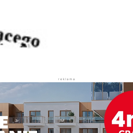
r e k l a m a