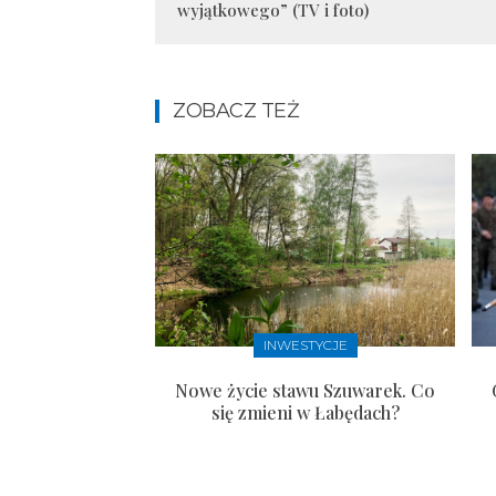
wyjątkowego” (TV i foto)
ZOBACZ TEŻ
INWESTYCJE
Nowe życie stawu Szuwarek. Co
się zmieni w Łabędach?