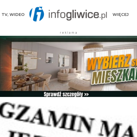
TV, WIDEO
WIĘCEJ
r e k l a m a