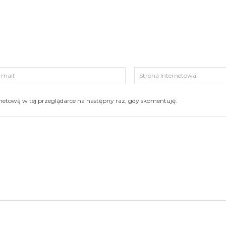
s:
E-
mail:
ernetową w tej przeglądarce na następny raz, gdy skomentuję.