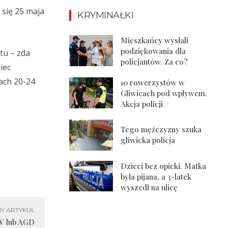
 się 25 maja
KRYMINAŁKI
Mieszkańcy wysłali
podziękowania dla
tu – zda
policjantów. Za co?
iec
ach 20-24
10 rowerzystów w
Gliwicach pod wpływem.
Akcja policji
Tego mężczyzny szuka
gliwicka policja
Dzieci bez opieki. Matka
była pijana, a 3-latek
wyszedł na ulicę
Y ARTYKUŁ
TV lub AGD