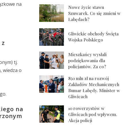
iązkowe na
Nowe życie stawu
Szuwarek. Co się zmieni w
Łabędach?
Gliwickie obchody Święta
Wojska Polskiego
 z
Mieszkańcy wysłali
podziękowania dla
nym) tj.
policjantów. Za co?
a, wiedza o
850 mln zł na rozwój
Zakładów Mechanicznych
Bumar Łabędy. Minister w
go.
Gliwicach
kiego na
10 rowerzystów w
Gliwicach pod wpływem.
erzonym
Akcja policji