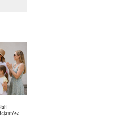
ali
icjantów.