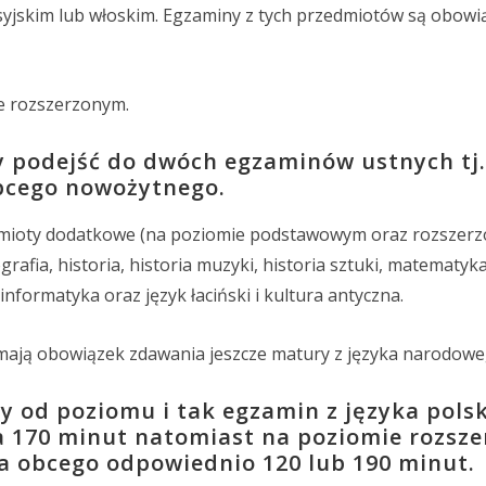
osyjskim lub włoskim. Egzaminy z tych przedmiotów są obow
e rozszerzonym.
 podejść do dwóch egzaminów ustnych tj.
obcego nowożytnego.
ioty dodatkowe (na poziomie podstawowym oraz rozszerzo
grafia, historia, historia muzyki, historia sztuki, matematyk
 informatyka oraz język łaciński i kultura antyczna.
mają obowiązek zdawania jeszcze matury z języka narodowe
y od poziomu i tak egzamin z języka pols
 170 minut natomiast na poziomie rozsz
ka obcego odpowiednio 120 lub 190 minut.