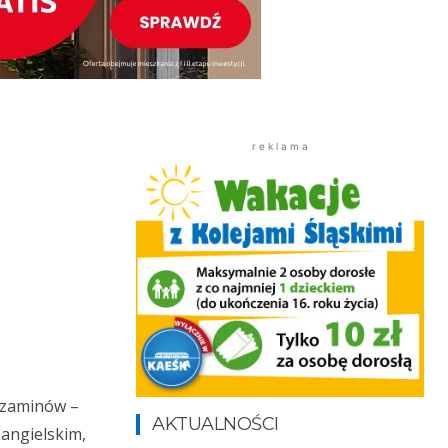
r e k l a m a
egzaminów –
AKTUALNOŚCI
angielskim,