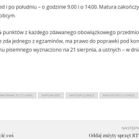
i po południu – o godzinie 9.00 i o 14.00. Matura zakończy
 obcym.
0% punktów z każdego zdawanego obowiązkowego przedmio
ie zda jednego z egzaminów, ma prawo do poprawki pod kon
 pisemnego wyznaczono na 21 sierpnia, a ustnych – w dni
INFORMACJE Z GLIWIC
MATURA 2012
MATURA GLIWICE
MATURZYŚCI GLIWICE
NASTĘPN
cić coś
Oddaj zużyty sprzęt R