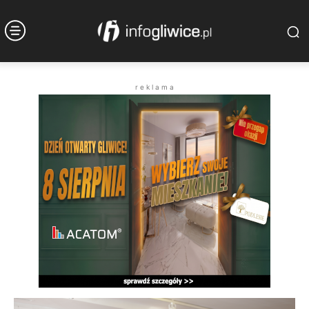
r e k l a m a