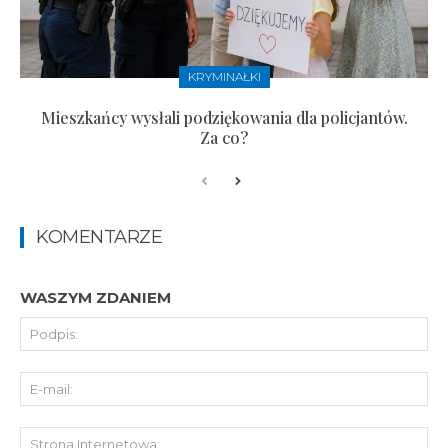
KRYMINAŁKI
Mieszkańcy wysłali podziękowania dla policjantów.
Za co?
KOMENTARZE
WASZYM ZDANIEM
Pod
E-
mai
St