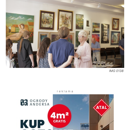
IMG 0138
r e k l a m a