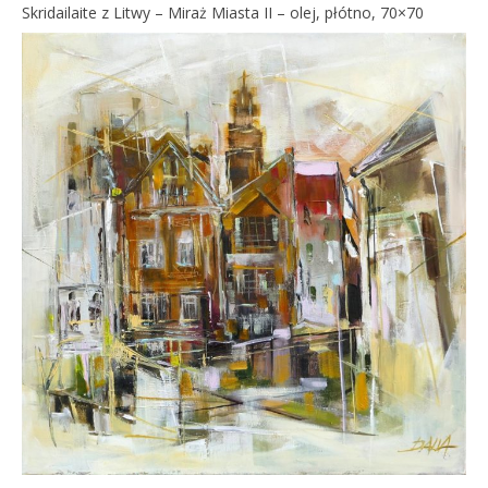
Skridailaite z Litwy – Miraż Miasta II – olej, płótno, 70×70