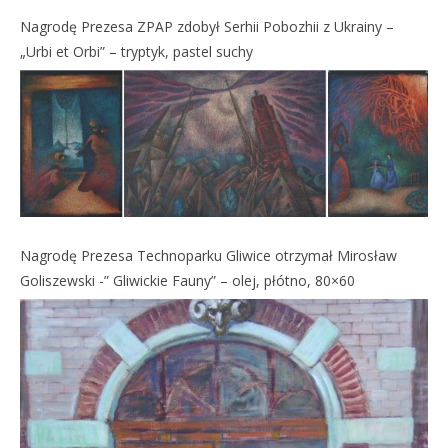
Nagrodę Prezesa ZPAP zdobył Serhii Pobozhii z Ukrainy –
„Urbi et Orbi” – tryptyk, pastel suchy
Nagrodę Prezesa Technoparku Gliwice otrzymał Mirosław
Goliszewski -” Gliwickie Fauny” – olej, płótno, 80×60