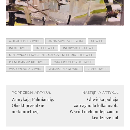
AKTUALNOŚCI GLIWICE
ANNA ZAWISZA KUBICKA
GLIWICE
INFO GLIWICE
INFOGLIWICE
INFORMACJE Z GLIWIC
MIĘDZYNARODOWY PLENER MALARSKI MOJE MIASTO GLIWICE
PLENER MALARSKI GLIWICE
WIADOMOŚCI 24 H GLIWICE
WIADOMOŚCI Z GLIWIC
WYDARZENIA GLIWICE
ZPAP GLIWICE
POPRZEDNI ARTYKUŁ
NASTĘPNY ARTYKUŁ
Zamykają Palmiarnię.
Gliwicka policja
Obiekt przejdzie
zatrzymała kilka osób.
metamorfozę
Wśród nich podejrzani o
kradzieże aut