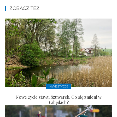
ZOBACZ TEŻ
INWESTYCJE
Nowe życie stawu Szuwarek. Co się zmieni w
Łabędach?