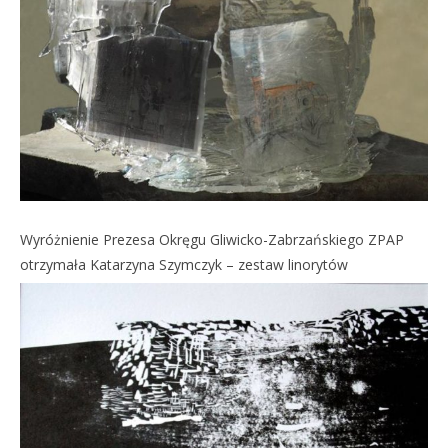
Wyróżnienie Prezesa Okręgu Gliwicko-Zabrzańskiego ZPAP
otrzymała Katarzyna Szymczyk – zestaw linorytów