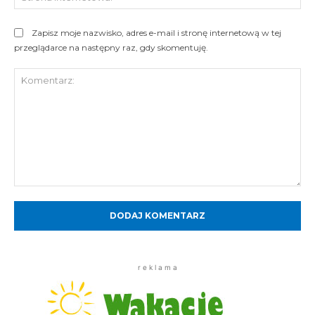
Int
Zapisz moje nazwisko, adres e-mail i stronę internetową w tej
przeglądarce na następny raz, gdy skomentuję.
Komentarz:
r e k l a m a