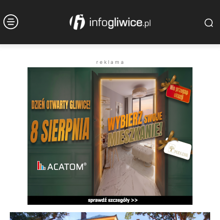
r e k l a m a