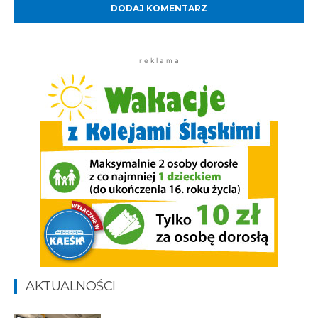
r e k l a m a
AKTUALNOŚCI