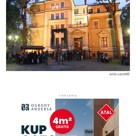
willa caroWB
r e k l a m a