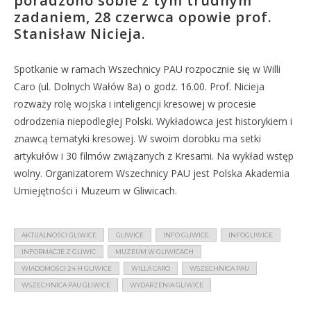
poradzono sobie z tym trudnym
zadaniem, 28 czerwca opowie prof.
Stanisław Nicieja.
Spotkanie w ramach Wszechnicy PAU rozpocznie się w Willi
Caro (ul. Dolnych Wałów 8a) o godz. 16.00. Prof. Nicieja
rozważy rolę wojska i inteligencji kresowej w procesie
odrodzenia niepodległej Polski. Wykładowca jest historykiem i
znawcą tematyki kresowej. W swoim dorobku ma setki
artykułów i 30 filmów związanych z Kresami. Na wykład wstęp
wolny. Organizatorem Wszechnicy PAU jest Polska Akademia
Umiejętności i Muzeum w Gliwicach.
AKTUALNOŚCI GLIWICE
GLIWICE
INFO GLIWICE
INFOGLIWICE
INFORMACJE Z GLIWIC
MUZEUM W GLIWICACH
WIADOMOŚCI 24 H GLIWICE
WILLA CARO
WSZECHNICA PAU
WSZECHNICA PAU GLIWICE
WYDARZENIA GLIWICE