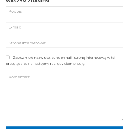
WASZYM ZDANIEM
Pod
E-
mai
St
Int
Zapisz moje nazwisko, adres e-mail i stronę internetową w tej
przeglądarce na następny raz, gdy skomentuję.
Komentarz: