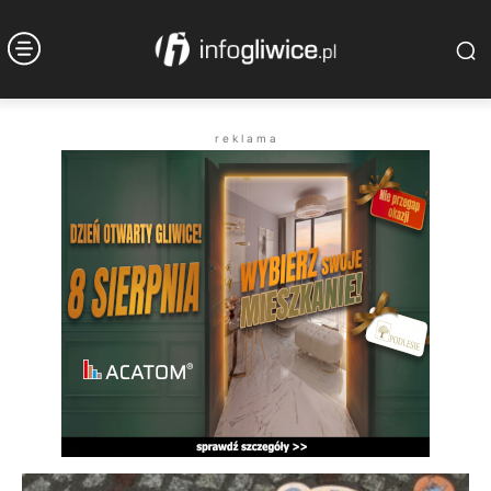
r e k l a m a