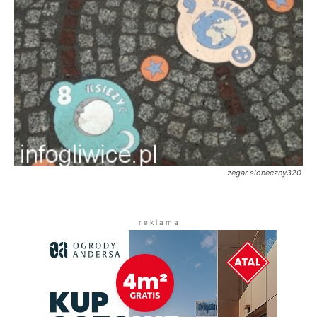
zegar sloneczny320
r e k l a m a