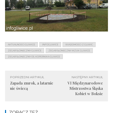
AKTUALNOŚCI GLIWICE
INFOGLIWICE
WIADOMOŚCI Z GLIWIC
ZEGAR SŁONECZNY GLIWICE
ZEGAR SŁONECZNY MZUK GLIWICE
ZEGAR SŁONECZNY OS. KOPERNIKA GLIWICE
POPRZEDNI ARTYKUŁ
NASTĘPNY ARTYKUŁ
Zapada zmrok, a latarnie
VI Międzynarodowe
nie świecą
Mistrzostwa Śląska
Kobiet w Boksie
ZOBACZ TEŻ