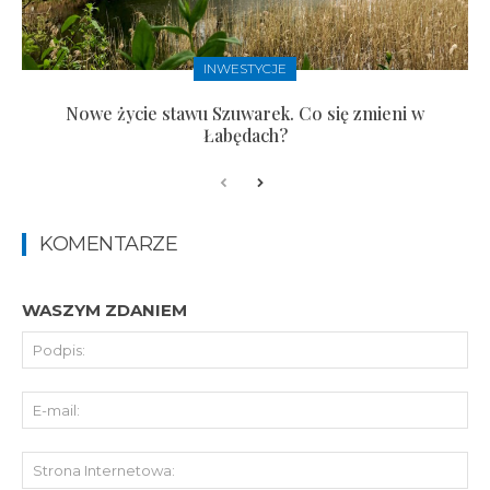
INWESTYCJE
Nowe życie stawu Szuwarek. Co się zmieni w
Łabędach?
KOMENTARZE
WASZYM ZDANIEM
Pod
E-
mai
St
Int