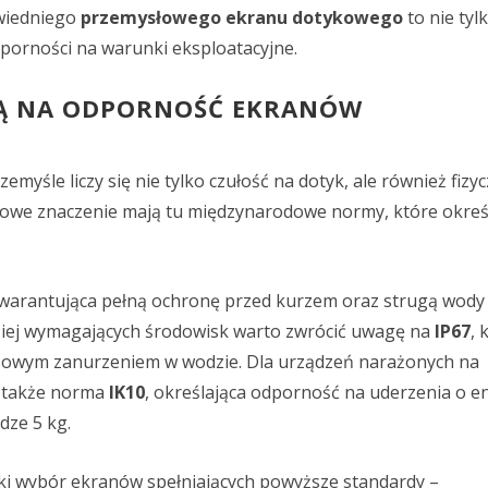
wiedniego
przemysłowego ekranu dotykowego
to nie tyl
dporności na warunki eksploatacyjne.
JĄ NA ODPORNOŚĆ EKRANÓW
śle liczy się nie tylko czułość na dotyk, ale również fizy
zowe znaczenie mają tu międzynarodowe normy, które okreś
gwarantująca pełną ochronę przed kurzem oraz strugą wody
iej wymagających środowisk warto zwrócić uwagę na
IP67
, 
owym zanurzeniem w wodzie. Dla urządzeń narażonych na
e także norma
IK10
, określająca odporność na uderzenia o en
dze 5 kg.
oki wybór ekranów spełniających powyższe standardy –