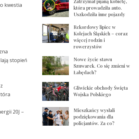
Zatrzymał pijaną kobietę,
ko kwestia
która prowadziła auto.
Uszkodziła inne pojazdy
Rekordowy lipiec w
Kolejach Śląskich – coraz
więcej rodzin i
rowerzystów
czna
Nowe życie stawu
lają stopień
Szuwarek. Co się zmieni w
Łabędach?
 z
Gliwickie obchody Święta
która
Wojska Polskiego
Mieszkańcy wysłali
ergii 20J –
podziękowania dla
policjantów. Za co?