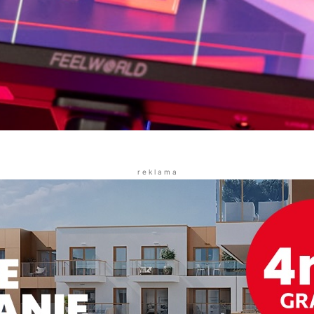
r e k l a m a