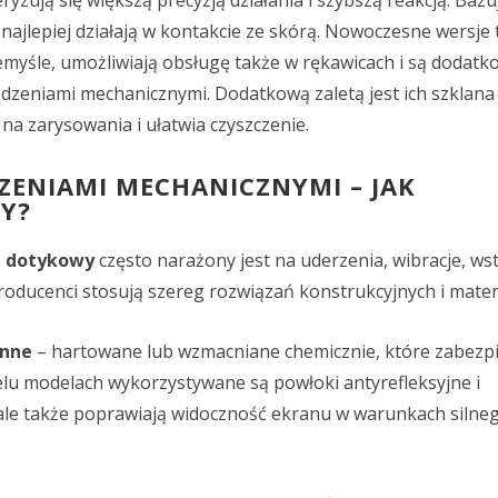
yzują się większą precyzją działania i szybszą reakcją. Bazu
 najlepiej działają w kontakcie ze skórą. Nowoczesne wersje 
myśle, umożliwiają obsługę także w rękawicach i są dodat
dzeniami mechanicznymi. Dodatkową zaletą jest ich szklana
na zarysowania i ułatwia czyszczenie.
ENIAMI MECHANICZNYMI – JAK
Y?
n dotykowy
często narażony jest na uderzenia, wibracje, wst
roducenci stosują szereg rozwiązań konstrukcyjnych i mater
onne
– hartowane lub wzmacniane chemicznie, które zabezp
elu modelach wykorzystywane są powłoki antyrefleksyjne i
 ale także poprawiają widoczność ekranu w warunkach silne