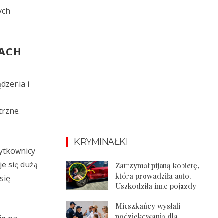
ych
ACH
dzenia i
trzne.
KRYMINAŁKI
żytkownicy
e się dużą
Zatrzymał pijaną kobietę,
która prowadziła auto.
się
Uszkodziła inne pojazdy
Mieszkańcy wysłali
podziękowania dla