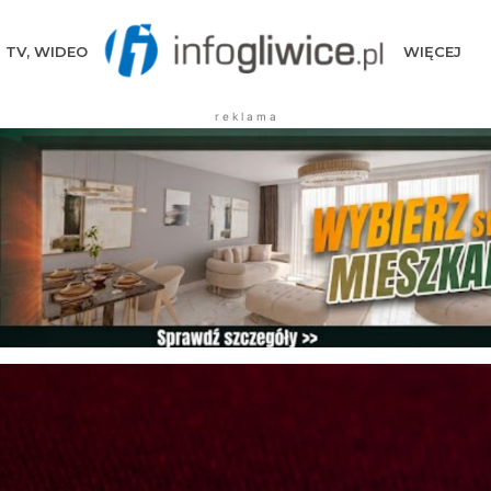
TV, WIDEO
WIĘCEJ
r e k l a m a