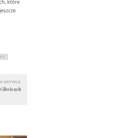
ch, które
jeszcze
ICE
Y ARTYKUŁ
 Gliwicach