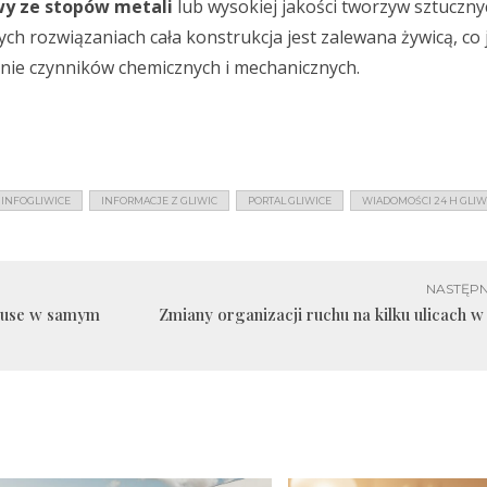
y ze stopów metali
lub wysokiej jakości tworzyw sztuczny
ych rozwiązaniach cała konstrukcja jest zalewana żywicą, co 
anie czynników chemicznych i mechanicznych.
INFOGLIWICE
INFORMACJE Z GLIWIC
PORTAL GLIWICE
WIADOMOŚCI 24 H GLIW
NASTĘPN
ouse w samym
Zmiany organizacji ruchu na kilku ulicach w