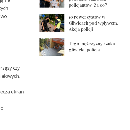
ją na
policjantów. Za co?
tych
kowo
10 rowerzystów w
Gliwicach pod wpływem.
Akcja policji
Tego mężczyzny szuka
gliwicka policja
rząsy czy
iałowych.
iecza ekran
go