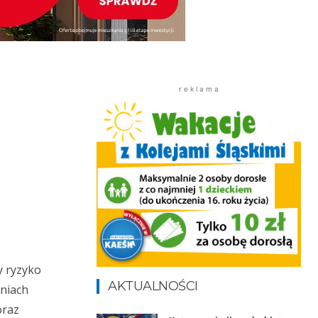
r e k l a m a
y ryzyko
AKTUALNOŚCI
niach
oraz