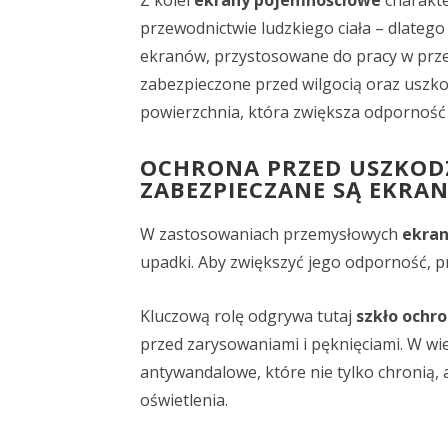
Z kolei
ekrany pojemnościowe
charakter
przewodnictwie ludzkiego ciała – dlatego
ekranów, przystosowane do pracy w prze
zabezpieczone przed wilgocią oraz uszko
powierzchnia, która zwiększa odporność 
OCHRONA PRZED USZKODZ
ZABEZPIECZANE SĄ EKRAN
W zastosowaniach przemysłowych
ekra
upadki. Aby zwiększyć jego odporność, p
Kluczową rolę odgrywa tutaj
szkło ochr
przed zarysowaniami i pęknięciami. W wi
antywandalowe, które nie tylko chronią,
oświetlenia.