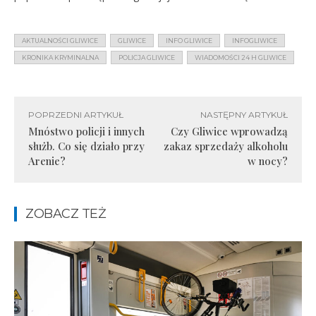
AKTUALNOŚCI GLIWICE
GLIWICE
INFO GLIWICE
INFOGLIWICE
KRONIKA KRYMINALNA
POLICJA GLIWICE
WIADOMOŚCI 24 H GLIWICE
POPRZEDNI ARTYKUŁ
NASTĘPNY ARTYKUŁ
Mnóstwo policji i innych
Czy Gliwice wprowadzą
służb. Co się działo przy
zakaz sprzedaży alkoholu
Arenie?
w nocy?
ZOBACZ TEŻ