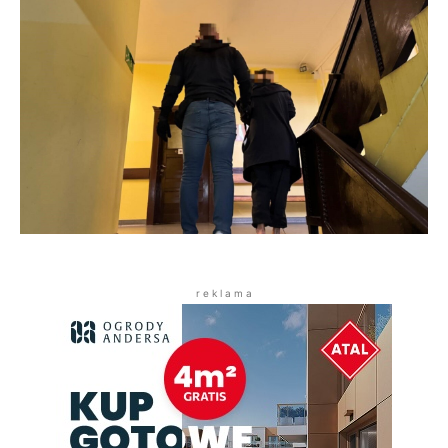
r e k l a m a