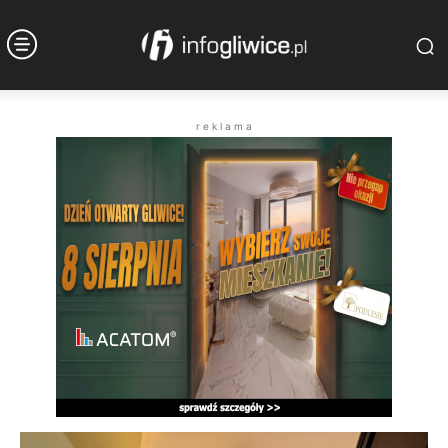
r e k l a m a