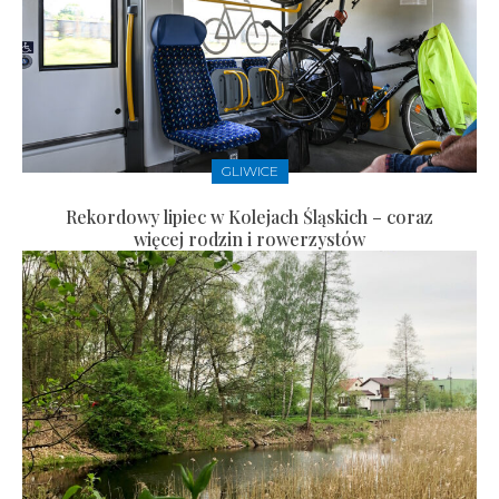
GLIWICE
Rekordowy lipiec w Kolejach Śląskich – coraz
więcej rodzin i rowerzystów