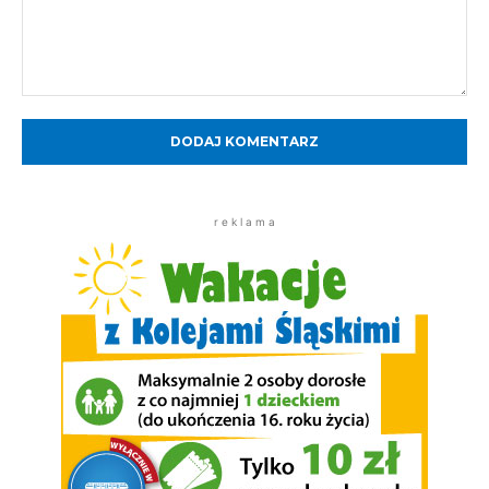
Komentarz:
r e k l a m a