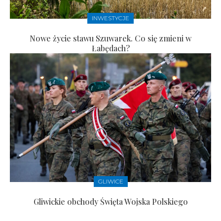
INWESTYCJE
Nowe życie stawu Szuwarek. Co się zmieni w
Łabędach?
GLIWICE
Gliwickie obchody Święta Wojska Polskiego