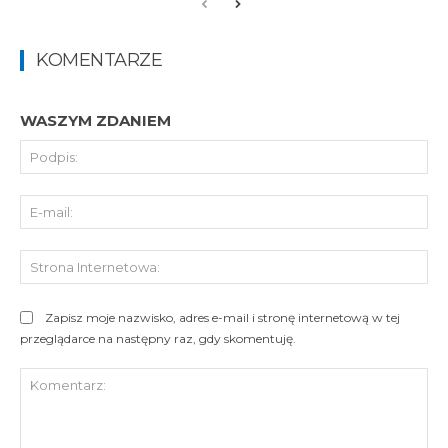
KOMENTARZE
WASZYM ZDANIEM
Pod
E-
mai
St
Int
Zapisz moje nazwisko, adres e-mail i stronę internetową w tej
przeglądarce na następny raz, gdy skomentuję.