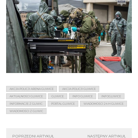
AKCJA POLICJI ARENA GLIWICE
AKCJA POLICJI GLIWICE
AKTUALNOŚCI GLIWICE
GLIWICE
INFO GLIWICE
INFOGLIWICE
INFORMACJE Z GLIWIC
PORTAL GLIWICE
WIADOMOŚCI 24 H GLIWICE
WIADOMOŚCI Z GLIWIC
POPRZEDNI ARTYKUŁ
NASTĘPNY ARTYKUŁ