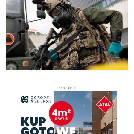
r e k l a m a