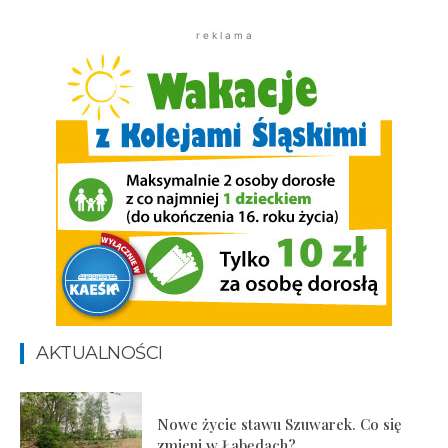
r e k l a m a
AKTUALNOŚCI
Nowe życie stawu Szuwarek. Co się
zmieni w Łabędach?