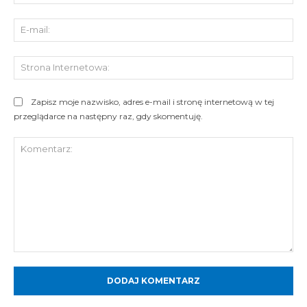
E-
mai
St
Int
Zapisz moje nazwisko, adres e-mail i stronę internetową w tej
przeglądarce na następny raz, gdy skomentuję.
Komentarz: