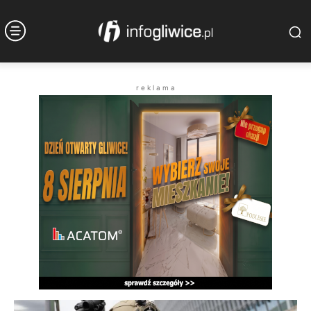
r e k l a m a