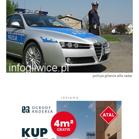
policja gliwice alfa radar
r e k l a m a