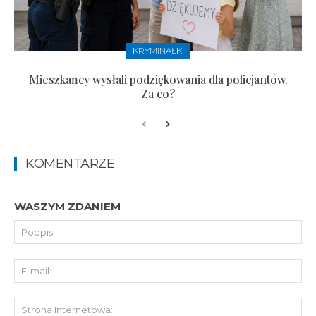
KRYMINAŁKI
Mieszkańcy wysłali podziękowania dla policjantów.
Za co?
KOMENTARZE
WASZYM ZDANIEM
Pod
E-
mai
St