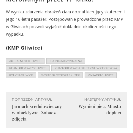
W wyniku zdarzenia obrażeń ciała doznał kierujący skuterem i
jego 16-letni pasażer. Postępowanie prowadzone przez KMP
w Gliwicach pozwoli wyjaśnić dokładnie okoliczności tego
wypadku.
(KMP Gliwice)
AKTUALNOŚCI GLIWICE
KRONIKA KRYMINALNA
PIJANI KIEROWCY GLIWICE
PIJANY KIEROWCA SKUTER GLIWICE OSTROPA
POLICJA GLIWICE
WYPADEK OSTROPA SKUTER
WYPADKI GLIWICE
POPRZEDNI ARTYKUŁ
NASTĘPNY ARTYKUŁ
Jarmark średniowieczny
Wymień piec. Miasto
w obiektywie. Zobacz
dopłaci
zdjęcia