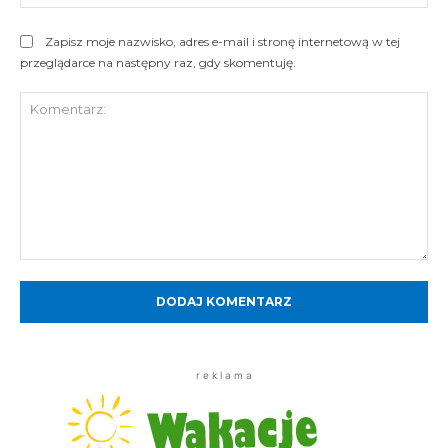
Int
Zapisz moje nazwisko, adres e-mail i stronę internetową w tej
przeglądarce na następny raz, gdy skomentuję.
Komentarz:
r e k l a m a