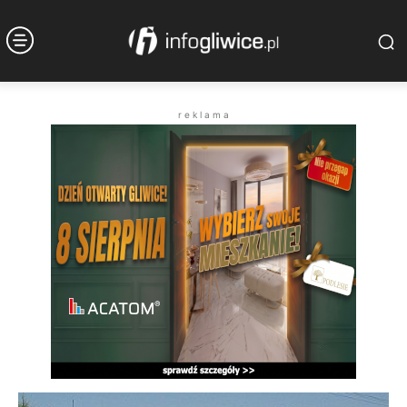
r e k l a m a