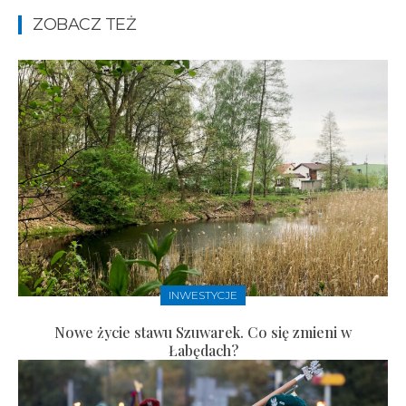
ZOBACZ TEŻ
INWESTYCJE
Nowe życie stawu Szuwarek. Co się zmieni w
Łabędach?