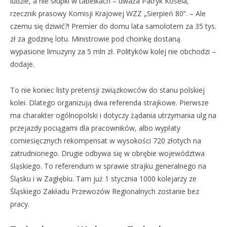
ludzie, a nie słupki w tabelkach – uważa Patryk Kosela,
rzecznik prasowy Komisji Krajowej WZZ „Sierpień 80”. – Ale
czemu się dziwić?! Premier do domu lata samolotem za 35 tys.
zł za godzinę lotu. Ministrowie pod choinkę dostaną
wypasione limuzyny za 5 mln zł. Polityków kolej nie obchodzi –
dodaje.
To nie koniec listy pretensji związkowców do stanu polskiej
kolei. Dlatego organizują dwa referenda strajkowe. Pierwsze
ma charakter ogólnopolski i dotyczy żądania utrzymania ulg na
przejazdy pociągami dla pracowników, albo wypłaty
comiesięcznych rekompensat w wysokości 720 złotych na
zatrudnionego. Drugie odbywa się w obrębie województwa
śląskiego. To referendum w sprawie strajku generalnego na
Śląsku i w Zagłębiu. Tam już 1 stycznia 1000 kolejarzy ze
Śląskiego Zakładu Przewozów Regionalnych zostanie bez
pracy.