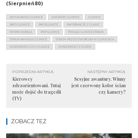
(Sierpnień80)
AKTUALNOŚCI GLIWICE
DWORZEC GLIWICE
GLIWICE
INFO GLIWICE
INFOGLIWICE
INFORMACJE Z GLIWIC
PATRYK KOSELA
PKP GLIWICE
POCIĄGI GLIWICE STRAJK
STRAJK NA KOLEI GLIWICE
STRAJK PRZED DWORCEM W GLIWICACH
WIADOMOŚCI 24 H GLIWICE
WIADOMOŚCI Z GLIWIC
POPRZEDNI ARTYKUŁ
NASTĘPNY ARTYKUŁ
Kierowcy
Sesyjne awantury. Winny
zdezorientowani. Tutaj
jest czerwony kolor ścian
może dojść do tragedii
czy kamery?
(TV)
ZOBACZ TEŻ