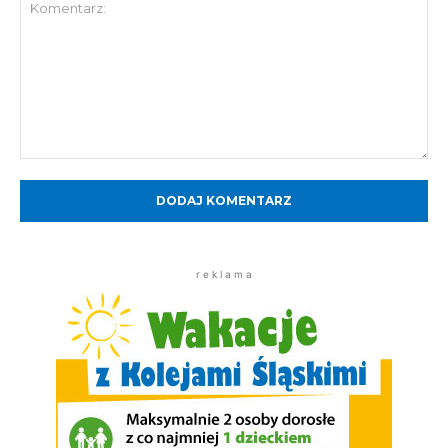
Komentarz:
r e k l a m a