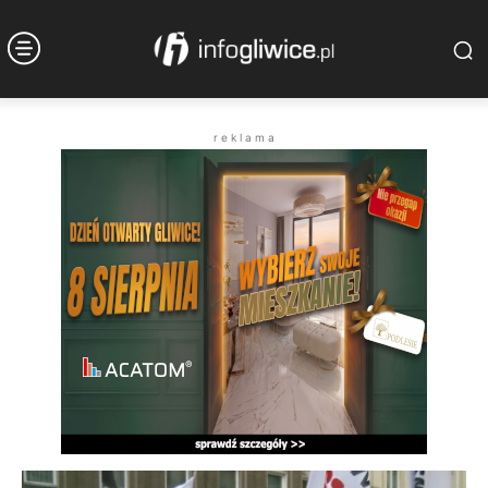
r e k l a m a