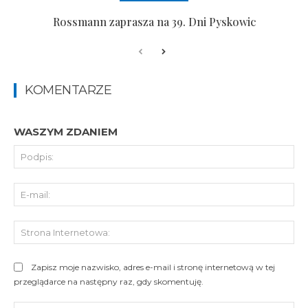
Rossmann zaprasza na 39. Dni Pyskowic
KOMENTARZE
WASZYM ZDANIEM
Pod
E-
mai
St
Int
Zapisz moje nazwisko, adres e-mail i stronę internetową w tej
przeglądarce na następny raz, gdy skomentuję.