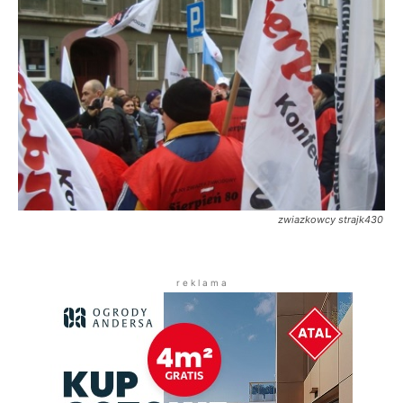
zwiazkowcy strajk430
r e k l a m a