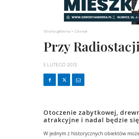
Strona główna
Gliwice
Przy Radiostacj
5 LUTEGO 2013
Otoczenie zabytkowej, drewni
atrakcyjne i nadal będzie si
W jednym z historycznych obiektów może 