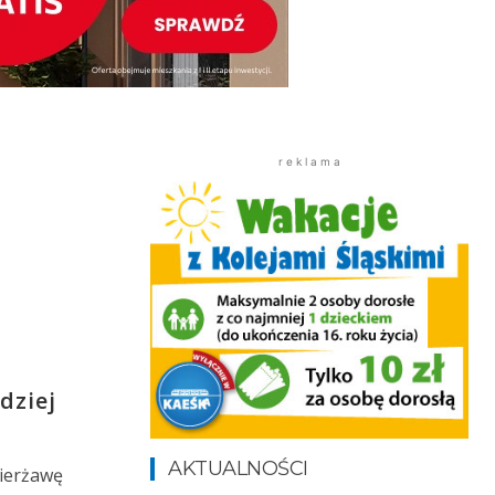
r e k l a m a
dziej
AKTUALNOŚCI
zierżawę