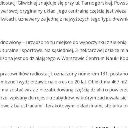
tacji Gliwickiej znajduje się przy ul. Tarnogórskiej. Powst
ował swój oryginalny układ. Jego centralną częścią jest wież
Gliwicach, uznawany za jedną z najwyższych tego typu drewn
nowiony – urządzono tu miejsce do wypoczynku z zielenią 
lturalne i sportowe. Na sąsiedniej, 3-hektarowej działce mi
liżona jest do działającego w Warszawie Centrum Nauki Kop
pracowników radiostacji, oznaczony numerem 131, postan
miczne i wydzierżawić na okres do 20 lat. Obiekt ma 467 m2
 ma zostać wraz z niezabudowaną częścią działki o powierz
ze, wpisany do rejestru zabytków, w którym zachowała się 
dowe z balustradami i terakotowymi okładzinami, stolarka ok