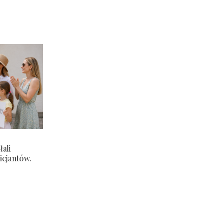
ali
icjantów.