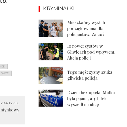
to.
KRYMINAŁKI
Mieszkańcy wysłali
podziękowania dla
policjantów. Za co?
10 rowerzystów w
Gliwicach pod wpływem.
Akcja policji
ICE
Tego mężczyzny szuka
LIWICE
gliwicka policja
Dzieci bez opieki. Matka
była pijana, a 3-latek
Y ARTYKUŁ
wyszedł na ulicę
lentynkowy