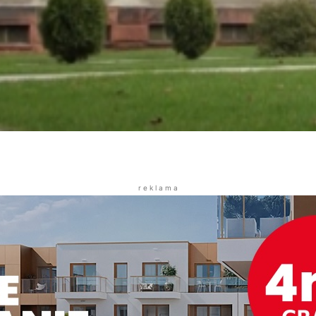
r e k l a m a