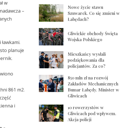
ał w
Nowe życie stawu
a nadawcza –
Szuwarek. Co się zmieni w
ianych
Łabędach?
Gliwickie obchody Święta
Wojska Polskiego
i ławkami.
asto planuje
Mieszkańcy wysłali
ernik.
podziękowania dla
policjantów. Za co?
owiono
850 mln zł na rozwój
Zakładów Mechanicznych
chni 861 m2.
Bumar Łabędy. Minister w
Gliwicach
część
ienna i
10 rowerzystów w
Gliwicach pod wpływem.
Akcja policji