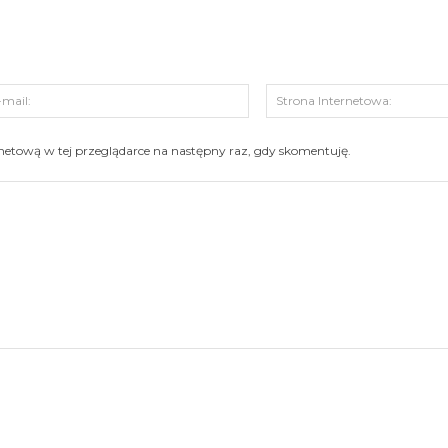
s:
E-
mail:
ernetową w tej przeglądarce na następny raz, gdy skomentuję.