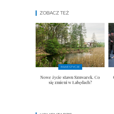
ZOBACZ TEŻ
INWESTYCJE
Nowe życie stawu Szuwarek. Co
się zmieni w Łabędach?