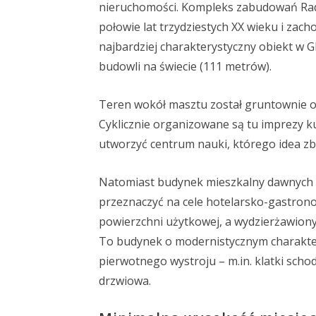
nieruchomości. Kompleks zabudowań Radios
połowie lat trzydziestych XX wieku i zach
najbardziej charakterystyczny obiekt w 
budowli na świecie (111 metrów).
Teren wokół masztu został gruntownie od
Cyklicznie organizowane są tu imprezy ku
utworzyć centrum nauki, którego idea zb
Natomiast budynek mieszkalny dawnych 
przeznaczyć na cele hotelarsko-gastrono
powierzchni użytkowej, a wydzierżawiony
To budynek o modernistycznym charakter
pierwotnego wystroju – m.in. klatki scho
drzwiowa.