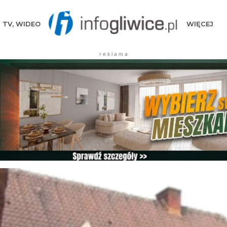
TV, WIDEO
WIĘCEJ
r e k l a m a