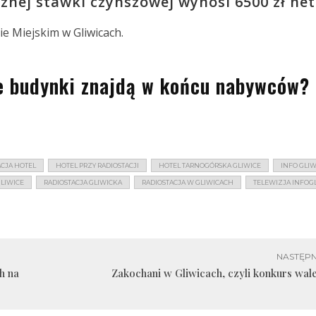
nej stawki czynszowej wynosi 6500 zł net
ie Miejskim w Gliwicach.
e budynki znajdą w końcu nabywców?
ACJA HOTEL
HOTEL PRZY RADIOSTACJI
HOTEL TARNOGÓRSKA GLIWICE
INFO GLIW
GLIWICE
RADIOSTACJA GLIWICKA
RADIOSTACJA W GLIWICACH
TELEWIZJA INFOG
NASTĘPN
h na
Zakochani w Gliwicach, czyli konkurs wa