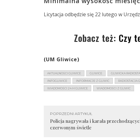
Minimalna wysokość miesięcz
Licytacja odbędzie się 22 lutego w Urzędz
Zobacz też:
Czy t
(UM Gliwice)
AKTUALNOŚCI GLIWICE
GLIWICE
GLIWICKA RADIOST
INFOGLIWICE
INFORMACJE Z GLIWIC
RADIOSTACJA 
WIADOMOŚCI 24 H GLIWICE
WIADOMOŚCI Z GLIWIC
POPRZEDNI ARTYKUŁ
Policja nagrywała i karała przechodzącyc
czerwonym świetle