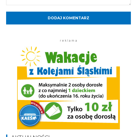
Komentarz:
r e k l a m a