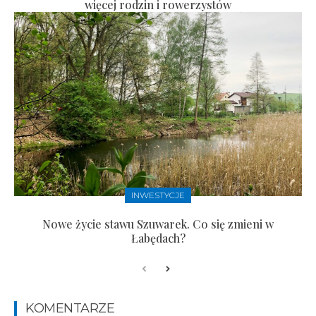
więcej rodzin i rowerzystów
INWESTYCJE
Nowe życie stawu Szuwarek. Co się zmieni w
Łabędach?
KOMENTARZE