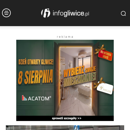
r e k l a m a