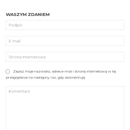
WASZYM ZDANIEM
Pod
E-
mai
St
Int
Zapisz moje nazwisko, adres e-mail i stronę internetową w tej
przeglądarce na następny raz, gdy skomentuję.