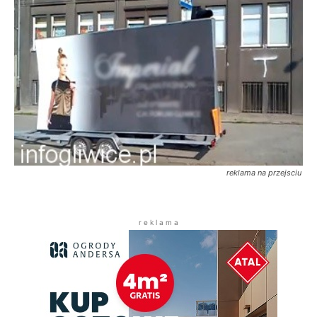
reklama na przejsciu
r e k l a m a