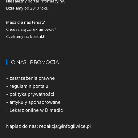
Niezależny portal informacyjny.
Działamy od 2010 roku.
Masz dla nas temat?
Chcesz się zareklamować?
Czekamy na kontakt!
O NAS | PROMOCJA
-
zastrzeżenia prawne
-
regulamin portalu
-
polityka prywatności
-
artykuły sponsorowane
-
Lekarz online w Dimedic
Napisz do nas:
redakcja@infogliwice.pl