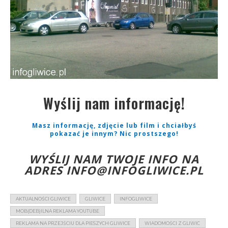
Wyślij nam informację!
Masz informację, zdjęcie lub film i chciałbyś
pokazać je innym? Nic prostszego!
WYŚLIJ NAM TWOJE INFO NA
ADRES
INFO@INFOGLIWICE.PL
AKTUALNOŚCI GLIWICE
GLIWICE
INFOGLIWICE
MOB(DEB)ILNA REKLAMA YOUTUBE
REKLAMA NA PRZEJŚCIU DLA PIESZYCH GLIWICE
WIADOMOŚCI Z GLIWIC