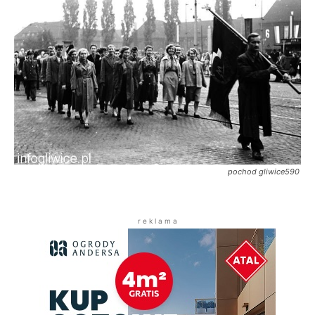
pochod gliwice590
r e k l a m a