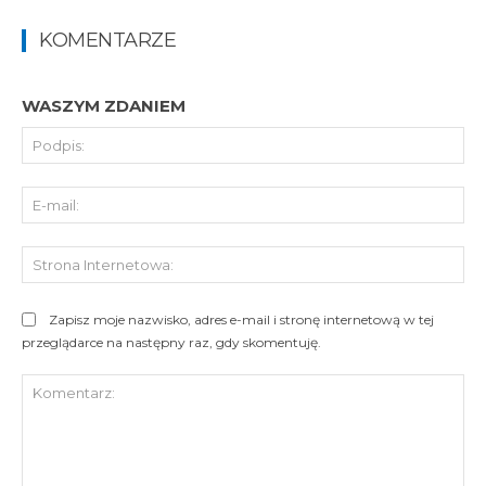
KOMENTARZE
WASZYM ZDANIEM
Pod
E-
mai
St
Int
Zapisz moje nazwisko, adres e-mail i stronę internetową w tej
przeglądarce na następny raz, gdy skomentuję.