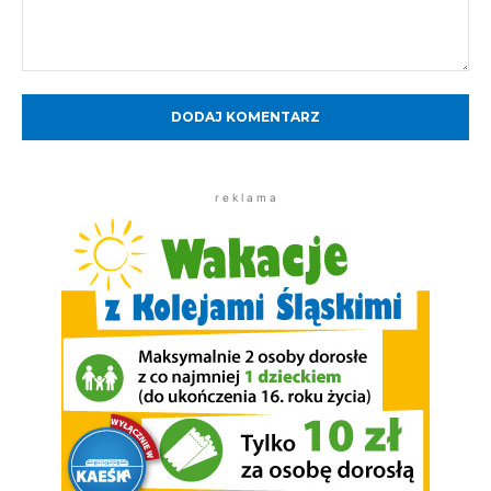
Komentarz:
r e k l a m a