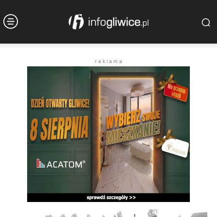
r e k l a m a