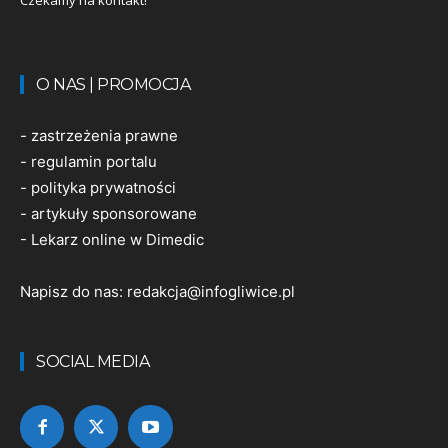
Czekamy na kontakt!
O NAS | PROMOCJA
-
zastrzeżenia prawne
-
regulamin portalu
-
polityka prywatności
-
artykuły sponsorowane
-
Lekarz online w Dimedic
Napisz do nas:
redakcja@infogliwice.pl
SOCIAL MEDIA