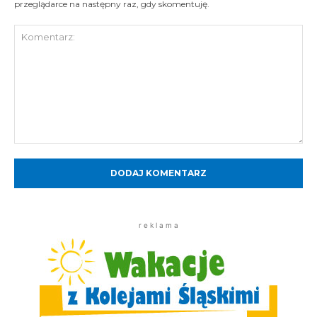
przeglądarce na następny raz, gdy skomentuję.
Komentarz:
r e k l a m a