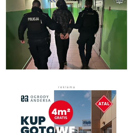
r e k l a m a