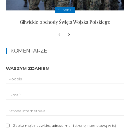
GLIWICE
Gliwickie obchody Święta Wojska Polskiego
KOMENTARZE
WASZYM ZDANIEM
Pod
E-
mai
St
Int
Zapisz moje nazwisko, adres e-mail i stronę internetową w tej