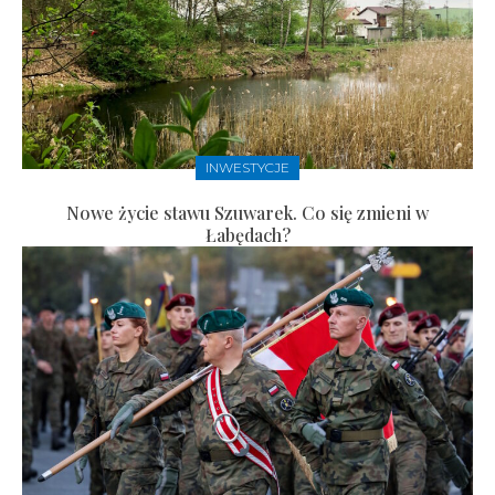
INWESTYCJE
Nowe życie stawu Szuwarek. Co się zmieni w
Łabędach?