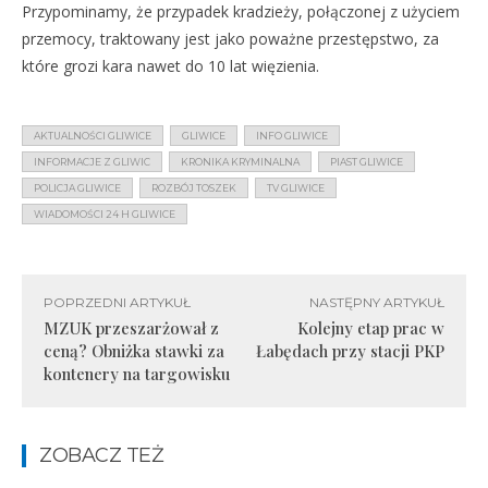
Przypominamy, że przypadek kradzieży, połączonej z użyciem
przemocy, traktowany jest jako poważne przestępstwo, za
które grozi kara nawet do 10 lat więzienia.
AKTUALNOŚCI GLIWICE
GLIWICE
INFO GLIWICE
INFORMACJE Z GLIWIC
KRONIKA KRYMINALNA
PIAST GLIWICE
POLICJA GLIWICE
ROZBÓJ TOSZEK
TV GLIWICE
WIADOMOŚCI 24 H GLIWICE
POPRZEDNI ARTYKUŁ
NASTĘPNY ARTYKUŁ
MZUK przeszarżował z
Kolejny etap prac w
ceną? Obniżka stawki za
Łabędach przy stacji PKP
kontenery na targowisku
ZOBACZ TEŻ