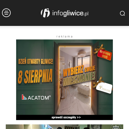
r e k l a m a