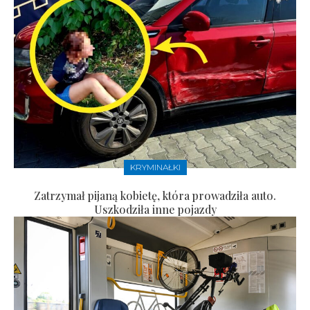
KRYMINAŁKI
Zatrzymał pijaną kobietę, która prowadziła auto.
Uszkodziła inne pojazdy