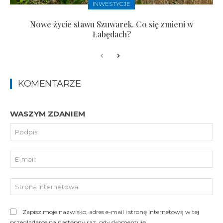
INWESTYCJE
Nowe życie stawu Szuwarek. Co się zmieni w
Łabędach?
KOMENTARZE
WASZYM ZDANIEM
Pod
E-
mai
St
Int
Zapisz moje nazwisko, adres e-mail i stronę internetową w tej
przeglądarce na następny raz, gdy skomentuję.