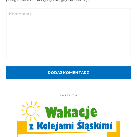
Komentarz:
r e k l a m a