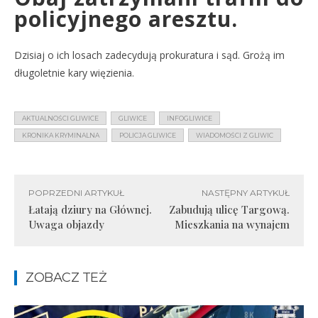
policyjnego aresztu.
Dzisiaj o ich losach zadecydują prokuratura i sąd. Grożą im
długoletnie kary więzienia.
AKTUALNOŚCI GLIWICE
GLIWICE
INFOGLIWICE
KRONIKA KRYMINALNA
POLICJA GLIWICE
WIADOMOŚCI Z GLIWIC
POPRZEDNI ARTYKUŁ
NASTĘPNY ARTYKUŁ
Łatają dziury na Głównej.
Zabudują ulicę Targową.
Uwaga objazdy
Mieszkania na wynajem
ZOBACZ TEŻ