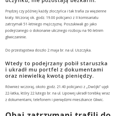
uczynku, nie pozostają bezkarni.
Prędzej czy później każdy złoczyńca i tak trafia za więzienne
kraty. Wczoraj ok. godz. 19.00 policjanci z II komisariatu
zatrzymali 51-letniego mężczyznę. Poszukiwali go jako
podejrzanego o dokonanie ulicznego rozboju na 90-letnim
gliwiczaninie.
Do przestępstwa doszło 2 maja br. na ul. Uszczyka.
Wtedy to podejrzany pobił staruszka
i ukradł mu portfel z dokumentami
oraz niewielką kwotą pieniędzy.
Również wczoraj, około godz. 21.40 policjanci z „Dwójki” ujęli
22-latka, który 22 lutego br. na ul. Lipowej ukradł torebkę wraz
z dokumentami, telefonem i pieniędzmi mieszkance Gliwic.
Obaj zatrzymani trafili do