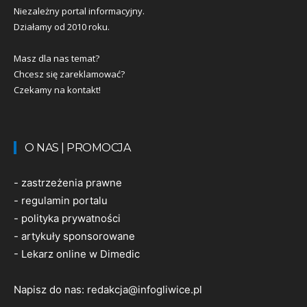
Niezależny portal informacyjny.
Działamy od 2010 roku.
Masz dla nas temat?
Chcesz się zareklamować?
Czekamy na kontakt!
O NAS | PROMOCJA
-
zastrzeżenia prawne
-
regulamin portalu
-
polityka prywatności
-
artykuły sponsorowane
-
Lekarz online w Dimedic
Napisz do nas:
redakcja@infogliwice.pl