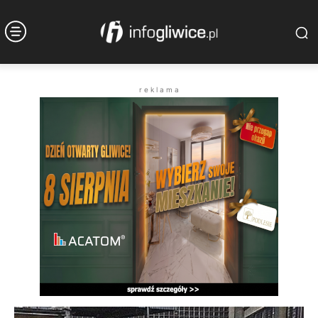
r e k l a m a