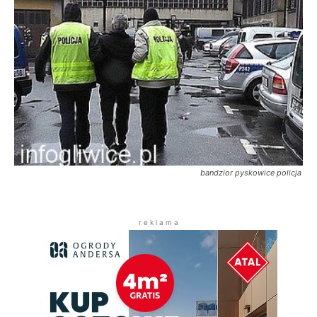
bandzior pyskowice policja
r e k l a m a