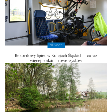
GLIWICE
Rekordowy lipiec w Kolejach Śląskich – coraz
więcej rodzin i rowerzystów