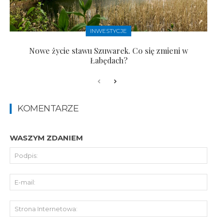
INWESTYCJE
Nowe życie stawu Szuwarek. Co się zmieni w
Łabędach?
KOMENTARZE
WASZYM ZDANIEM
Pod
E-
mai
St
Int