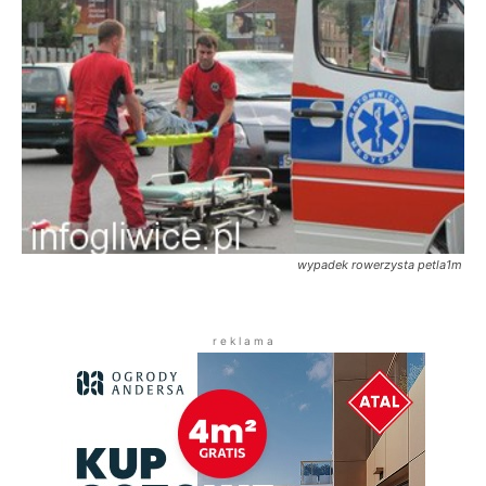
wypadek rowerzysta petla1m
r e k l a m a