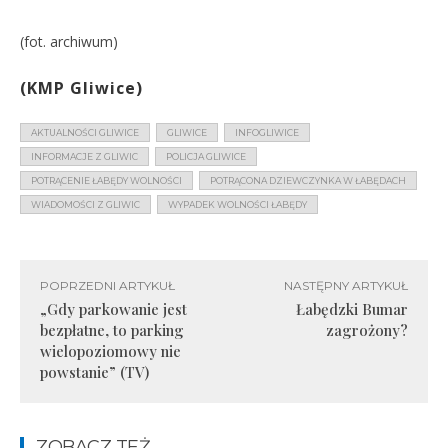
(fot. archiwum)
(KMP Gliwice)
AKTUALNOŚCI GLIWICE
GLIWICE
INFOGLIWICE
INFORMACJE Z GLIWIC
POLICJA GLIWICE
POTRĄCENIE ŁABĘDY WOLNOŚCI
POTRĄCONA DZIEWCZYNKA W ŁABĘDACH
WIADOMOŚCI Z GLIWIC
WYPADEK WOLNOŚCI ŁABĘDY
POPRZEDNI ARTYKUŁ
NASTĘPNY ARTYKUŁ
„Gdy parkowanie jest
Łabędzki Bumar
bezpłatne, to parking
zagrożony?
wielopoziomowy nie
powstanie” (TV)
ZOBACZ TEŻ