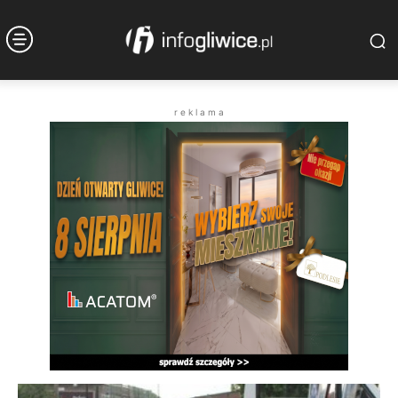
r e k l a m a