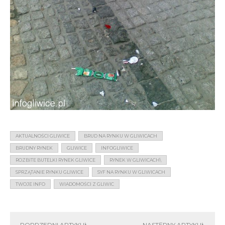
AKTUALNOŚCI GLIWICE
BRUD NA RYNKU W GLIWICACH
BRUDNY RYNEK
GLIWICE
INFOGLIWICE
ROZBITE BUTELKI RYNEK GLIWICE
RYNEK W GLIWICACH\
SPRZĄTANIE RYNKU GLIWICE
SYF NA RYNKU W GLIWICACH
TWOJE INFO
WIADOMOŚCI Z GLIWIC
POPRZEDNI ARTYKUŁ
NASTĘPNY ARTYKUŁ