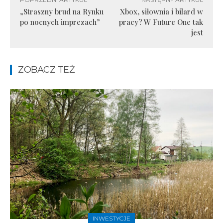
„Straszny brud na Rynku
Xbox, siłownia i bilard w
po nocnych imprezach”
pracy? W Future One tak
jest
ZOBACZ TEŻ
INWESTYCJE