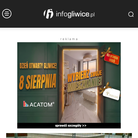
r e k l a m a