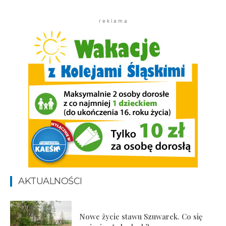
r e k l a m a
AKTUALNOŚCI
Nowe życie stawu Szuwarek. Co się