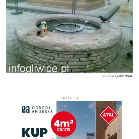
studnia rynek brud
r e k l a m a