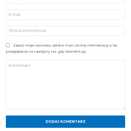
E-
mai
St
Int
Zapisz moje nazwisko, adres e-mail i stronę internetową w tej
przeglądarce na następny raz, gdy skomentuję.
Komentarz: