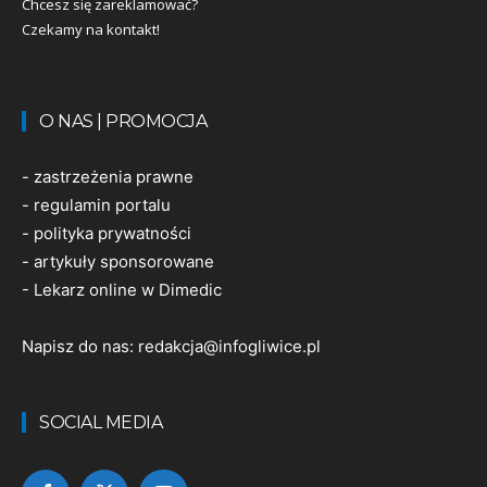
Chcesz się zareklamować?
Czekamy na kontakt!
O NAS | PROMOCJA
-
zastrzeżenia prawne
-
regulamin portalu
-
polityka prywatności
-
artykuły sponsorowane
-
Lekarz online w Dimedic
Napisz do nas:
redakcja@infogliwice.pl
SOCIAL MEDIA