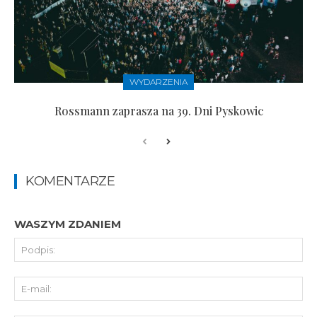
WYDARZENIA
Rossmann zaprasza na 39. Dni Pyskowic
KOMENTARZE
WASZYM ZDANIEM
Pod
E-
mai