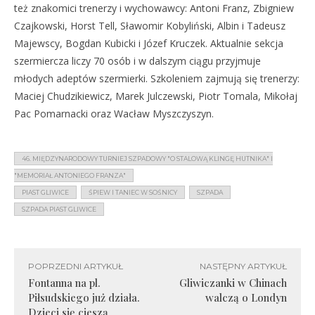
też znakomici trenerzy i wychowawcy: Antoni Franz, Zbigniew
Czajkowski, Horst Tell, Sławomir Kobyliński, Albin i Tadeusz
Majewscy, Bogdan Kubicki i Józef Kruczek. Aktualnie sekcja
szermiercza liczy 70 osób i w dalszym ciągu przyjmuje
młodych adeptów szermierki. Szkoleniem zajmują się trenerzy:
Maciej Chudzikiewicz, Marek Julczewski, Piotr Tomala, Mikołaj
Pac Pomarnacki oraz Wacław Myszczyszyn.
46. MIĘDZYNARODOWY TURNIEJ SZPADOWY "O STALOWĄ KLINGĘ HUTNIKA" I
"MEMORIAŁ ANTONIEGO FRANZA"
PIAST GLIWICE
ŚPIEW I TANIEC W SOŚNICY
SZPADA
SZPADA PIAST GLIWICE
POPRZEDNI ARTYKUŁ
NASTĘPNY ARTYKUŁ
Fontanna na pl.
Gliwiczanki w Chinach
Piłsudskiego już działa.
walczą o Londyn
Dzieci się cieszą