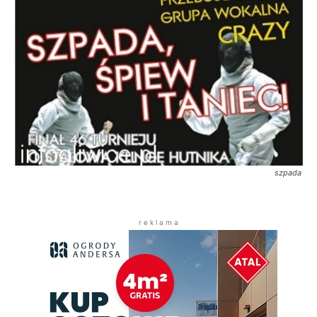
szpada
r e k l a m a