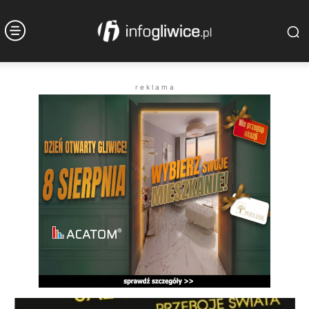
r e k l a m a