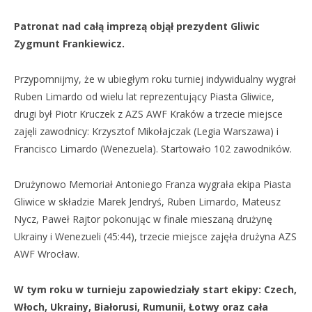
Patronat nad całą imprezą objął prezydent Gliwic
Zygmunt Frankiewicz.
Przypomnijmy, że w ubiegłym roku turniej indywidualny wygrał
Ruben Limardo od wielu lat reprezentujący Piasta Gliwice,
drugi był Piotr Kruczek z AZS AWF Kraków a trzecie miejsce
zajęli zawodnicy: Krzysztof Mikołajczak (Legia Warszawa) i
Francisco Limardo (Wenezuela). Startowało 102 zawodników.
Drużynowo Memoriał Antoniego Franza wygrała ekipa Piasta
Gliwice w składzie Marek Jendryś, Ruben Limardo, Mateusz
Nycz, Paweł Rajtor pokonując w finale mieszaną drużynę
Ukrainy i Wenezueli (45:44), trzecie miejsce zajęła drużyna AZS
AWF Wrocław.
W tym roku w turnieju zapowiedziały start ekipy: Czech,
Włoch, Ukrainy, Białorusi, Rumunii, Łotwy oraz cała