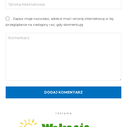
St
Int
Zapisz moje nazwisko, adres e-mail i stronę internetową w tej
przeglądarce na następny raz, gdy skomentuję.
Komentarz:
r e k l a m a