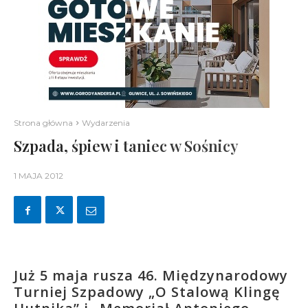
Strona główna
Wydarzenia
Szpada, śpiew i taniec w Sośnicy
1 MAJA 2012
Już 5 maja rusza 46. Międzynarodowy
Turniej Szpadowy „O Stalową Klingę