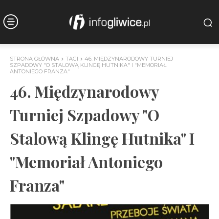
STRONA GŁÓWNA
TAGI
46. MIĘDZYNARODOWY TURNIEJ
SZPADOWY "O STALOWĄ KLINGĘ HUTNIKA" I "MEMORIAŁ
ANTONIEGO FRANZA"
46. Międzynarodowy
Turniej Szpadowy "O
Stalową Klingę Hutnika" I
"Memoriał Antoniego
Franza"