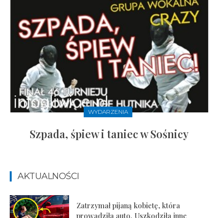
WYDARZENIA
Szpada, śpiew i taniec w Sośnicy
AKTUALNOŚCI
Zatrzymał pijaną kobietę, która
prowadziła auto. Uszkodziła inne