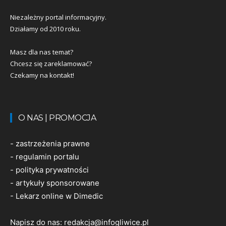
Niezależny portal informacyjny.
Działamy od 2010 roku.
Masz dla nas temat?
Chcesz się zareklamować?
Czekamy na kontakt!
O NAS | PROMOCJA
-
zastrzeżenia prawne
-
regulamin portalu
-
polityka prywatności
-
artykuły sponsorowane
-
Lekarz online w Dimedic
Napisz do nas:
redakcja@infogliwice.pl