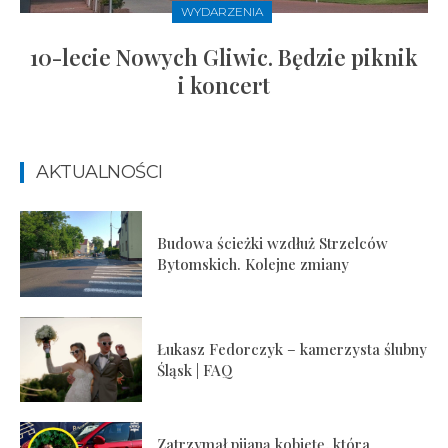
WYDARZENIA
10-lecie Nowych Gliwic. Będzie piknik
i koncert
AKTUALNOŚCI
Budowa ścieżki wzdłuż Strzelców
Bytomskich. Kolejne zmiany
Łukasz Fedorczyk – kamerzysta ślubny
Śląsk | FAQ
Zatrzymał pijaną kobietę, która