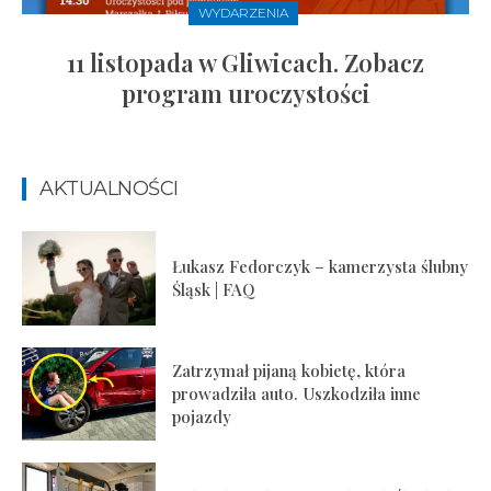
WYDARZENIA
11 listopada w Gliwicach. Zobacz
program uroczystości
AKTUALNOŚCI
Łukasz Fedorczyk – kamerzysta ślubny
Śląsk | FAQ
Zatrzymał pijaną kobietę, która
prowadziła auto. Uszkodziła inne
pojazdy