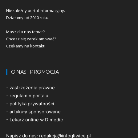
Niezależny portal informacyjny.
Działamy od 2010 roku.
Masz dla nas temat?
Chcesz się zareklamować?
Czekamy na kontakt!
O NAS | PROMOCJA
-
zastrzeżenia prawne
-
regulamin portalu
-
polityka prywatności
-
artykuły sponsorowane
-
Lekarz online w Dimedic
Napisz do nas:
redakcja@infogliwice.pl