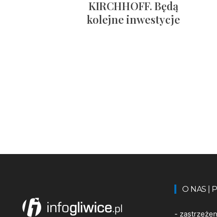
KIRCHHOFF. Będą
kolejne inwestycje
O NAS |
-
zastrzeże