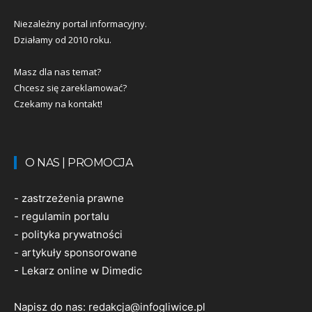
Niezależny portal informacyjny.
Działamy od 2010 roku.
Masz dla nas temat?
Chcesz się zareklamować?
Czekamy na kontakt!
O NAS | PROMOCJA
-
zastrzeżenia prawne
-
regulamin portalu
-
polityka prywatności
-
artykuły sponsorowane
-
Lekarz online w Dimedic
Napisz do nas:
redakcja@infogliwice.pl