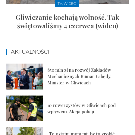
TV, WIDEO
Gliwiczanie kochają wolność. Tak
świętowaliśmy 4 czerwca (wideo)
AKTUALNOŚCI
850 mln zł na rozwój Zakładów
Mechanicznych Bumar Łabędy.
Minister w Gliwicach
10 rowerzystów w Gliwicach pod
wpływem. Akcja policji
„To ostatni moment, by to zrobić.