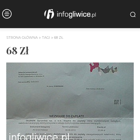
STRONA GŁÓWNA
TAGI
68 ZŁ
68 Zł