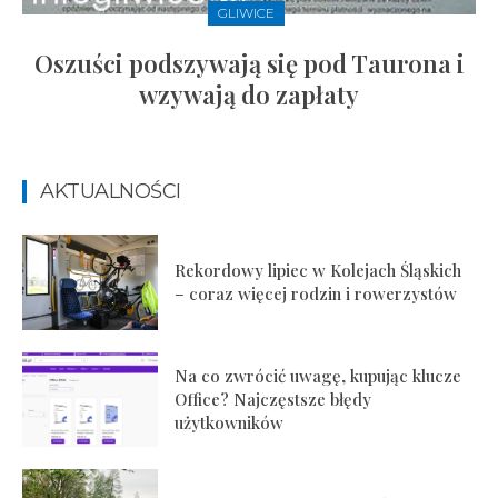
GLIWICE
Oszuści podszywają się pod Taurona i
wzywają do zapłaty
AKTUALNOŚCI
Rekordowy lipiec w Kolejach Śląskich
– coraz więcej rodzin i rowerzystów
Na co zwrócić uwagę, kupując klucze
Office? Najczęstsze błędy
użytkowników