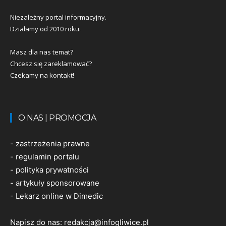
Niezależny portal informacyjny.
Działamy od 2010 roku.
Masz dla nas temat?
Chcesz się zareklamować?
Czekamy na kontakt!
O NAS | PROMOCJA
-
zastrzeżenia prawne
-
regulamin portalu
-
polityka prywatności
-
artykuły sponsorowane
-
Lekarz online w Dimedic
Napisz do nas:
redakcja@infogliwice.pl