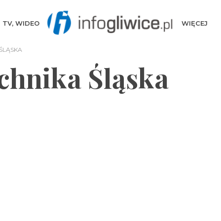
TV, WIDEO
WIĘCEJ
 ŚLĄSKA
echnika Śląska