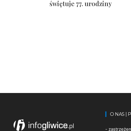
świętuje 77. urodziny
O NAS |
-
zastrzeże