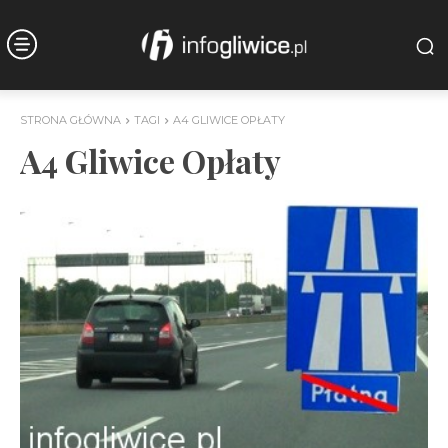
STRONA GŁÓWNA
TAGI
A4 GLIWICE OPŁATY
A4 Gliwice Opłaty