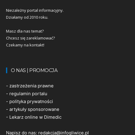
Niezależny portal informacyjny.
Działamy od 2010 roku.
Masz dla nas temat?
Chcesz się zareklamować?
Czekamy na kontakt!
O NAS | PROMOCJA
-
zastrzeżenia prawne
-
regulamin portalu
-
polityka prywatności
-
artykuły sponsorowane
-
Lekarz online w Dimedic
Napisz do nas:
redakcja@infogliwice.pl