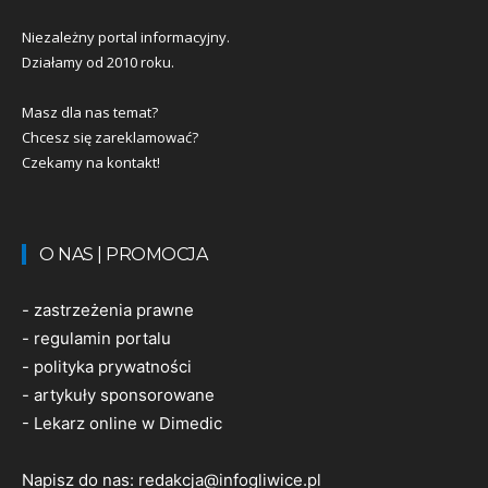
Niezależny portal informacyjny.
Działamy od 2010 roku.
Masz dla nas temat?
Chcesz się zareklamować?
Czekamy na kontakt!
O NAS | PROMOCJA
-
zastrzeżenia prawne
-
regulamin portalu
-
polityka prywatności
-
artykuły sponsorowane
-
Lekarz online w Dimedic
Napisz do nas:
redakcja@infogliwice.pl