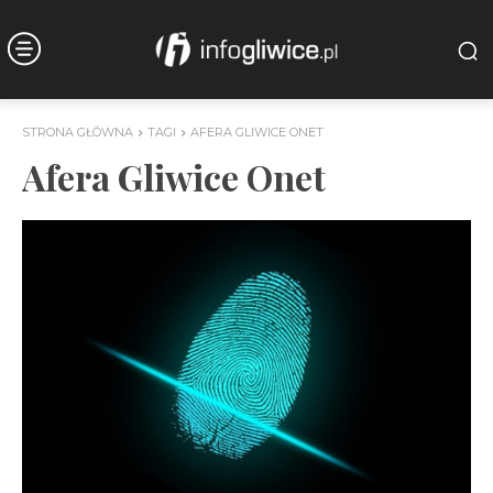
STRONA GŁÓWNA
TAGI
AFERA GLIWICE ONET
Afera Gliwice Onet