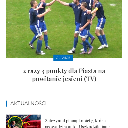
GLIWICE
2 razy 3 punkty dla Piasta na
powitanie jesieni (TV)
AKTUALNOŚCI
Zatrzymał pijaną kobietę, która
prowadziła auto. Uszkodziła inne