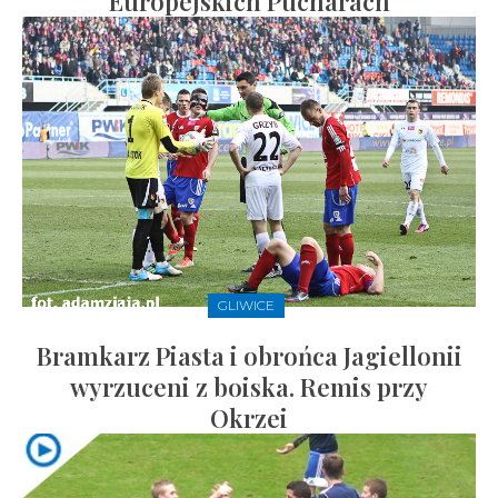
Europejskich Pucharach
GLIWICE
Bramkarz Piasta i obrońca Jagiellonii
wyrzuceni z boiska. Remis przy
Okrzei