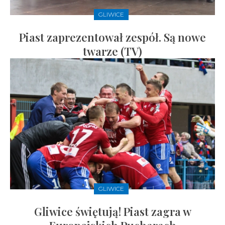
GLIWICE
Piast zaprezentował zespół. Są nowe
twarze (TV)
GLIWICE
Gliwice świętują! Piast zagra w