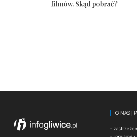
filmów. Skąd pobrać?
O NAS |
-
zastrzeże
-
regulamin 