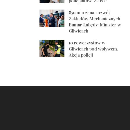
policjantów. Za co?
850 mln zł na rozwój
Zakładów Mechanicznych
Bumar Łabędy. Minister w
Gliwicach
10 rowerzystów w
Gliwicach pod wpływem.
Akcja policji