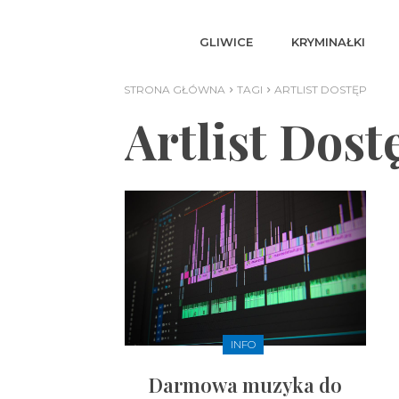
GLIWICE
KRYMINAŁKI
STRONA GŁÓWNA
TAGI
ARTLIST DOSTĘP
Artlist Dost
INFO
Darmowa muzyka do