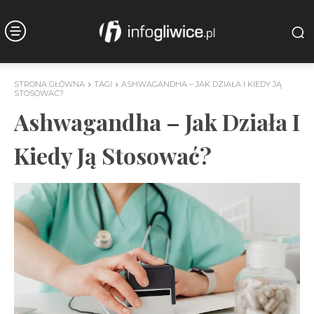
STRONA GŁÓWNA
TAGI
ASHWAGANDHA – JAK DZIAŁA I KIEDY JĄ
STOSOWAĆ?
Ashwagandha – Jak Działa I
Kiedy Ją Stosować?