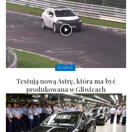
GLIWICE
Testują nową Astrę, która ma być
produkowana w Gliwicach