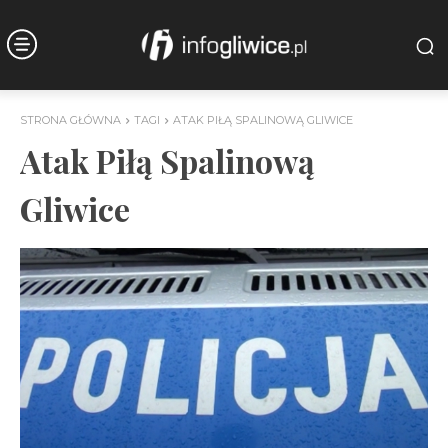
STRONA GŁÓWNA
TAGI
ATAK PIŁĄ SPALINOWĄ GLIWICE
Atak Piłą Spalinową
Gliwice