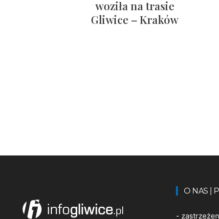
woziła na trasie
Gliwice – Kraków
O NAS |
-
zastrzeże