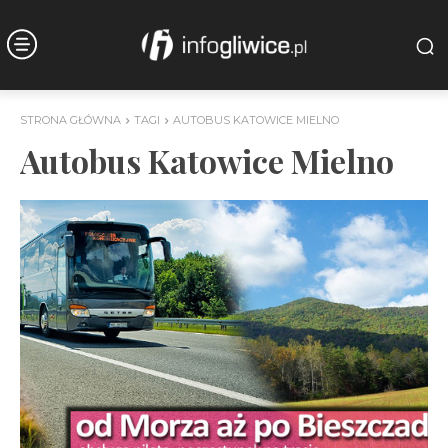
STRONA GŁÓWNA
TAGI
AUTOBUS KATOWICE MIELNO
Autobus Katowice Mielno