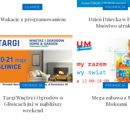
GLIWICE
PROMOCJA
Wakacje z programowaniem
Dzień Dziecka w 
Mnóstwo atrakc
PROMOCJA
PROMOCJA
Targi Wnętrz i Ogrodów w
Mega zabawa z 
Gliwicach już w najbliższy
Bloksami
weekend