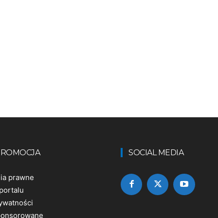
 PROMOCJA
SOCIAL MEDIA
nia prawne
portalu
rywatności
sponsorowane