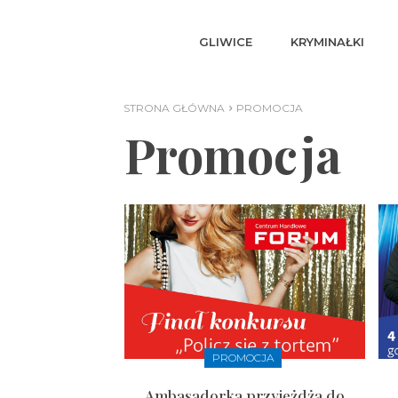
GLIWICE
KRYMINAŁKI
STRONA GŁÓWNA
PROMOCJA
Promocja
PROMOCJA
Ambasadorka przyjeżdża do