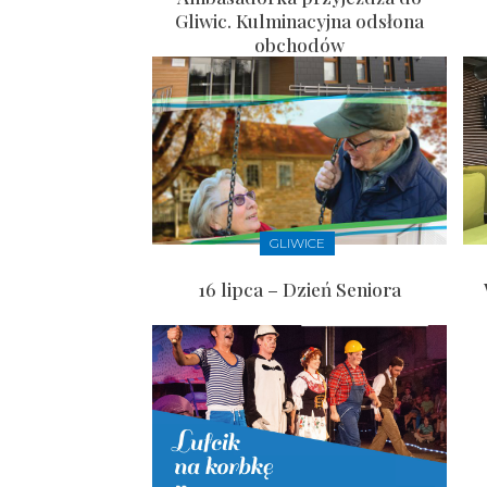
Gliwic. Kulminacyjna odsłona
obchodów
GLIWICE
16 lipca – Dzień Seniora