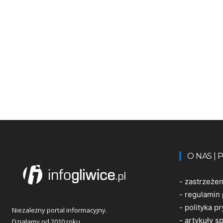
O NAS |
-
zastrzeże
-
regulamin 
-
polityka p
Niezależny portal informacyjny.
-
artykuły 
Działamy od 2010 roku.