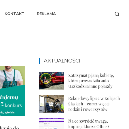
KONTAKT
REKLAMA
AKTUALNOŚCI
Zatrzymał pijaną kobietę,
która prowadziła auto.
Uszkodziła inne pojazdy
Rekordowy lipiec w Kolejach
Śląskich – coraz więcej
rodzin i rowerzystów
Na co zwrócić uwagę,
kupując klucze Office?
kania do