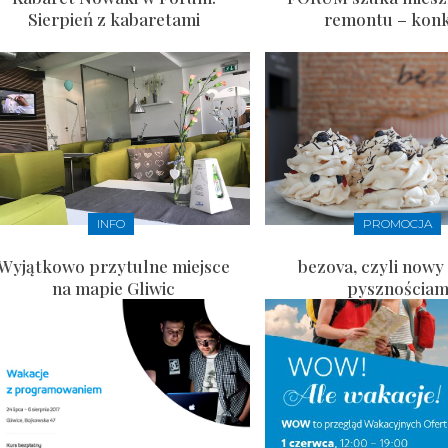
Sierpień z kabaretami
remontu – kon
INFO
PROMOCJA
Wyjątkowo przytulne miejsce
bezova, czyli nowy 
na mapie Gliwic
pysznościam