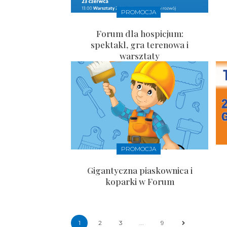
PROMOCJA
Forum dla hospicjum:
spektakl, gra terenowa i
warsztaty
PROMOCJA
Gigantyczna piaskownica i
koparki w Forum
1
2
3
...
9