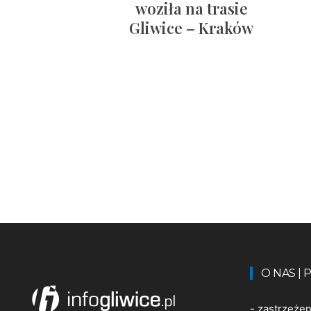
woziła na trasie
Gliwice – Kraków
O NAS |
-
zastrzeże