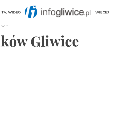
TV, WIDEO
WIĘCEJ
IWICE
ków Gliwice