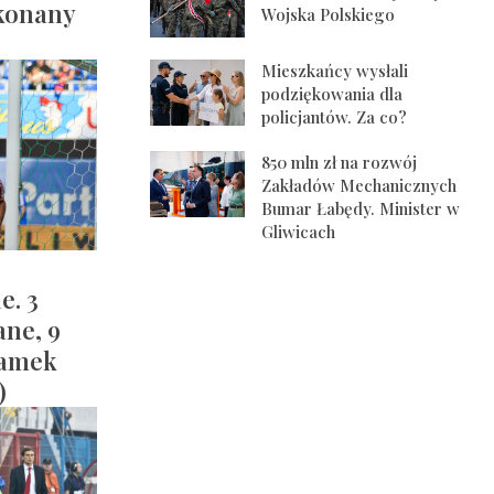
konany
Wojska Polskiego
Mieszkańcy wysłali
podziękowania dla
policjantów. Za co?
850 mln zł na rozwój
Zakładów Mechanicznych
Bumar Łabędy. Minister w
Gliwicach
e. 3
ane, 9
ramek
)