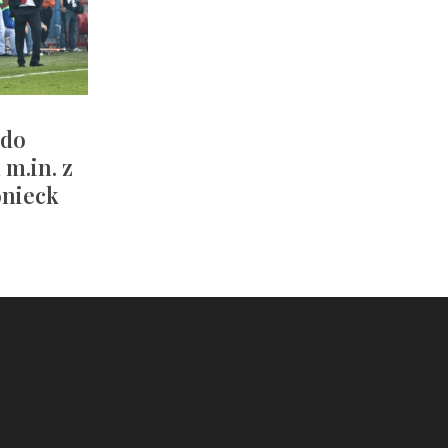
 do
 m.in. z
nieck