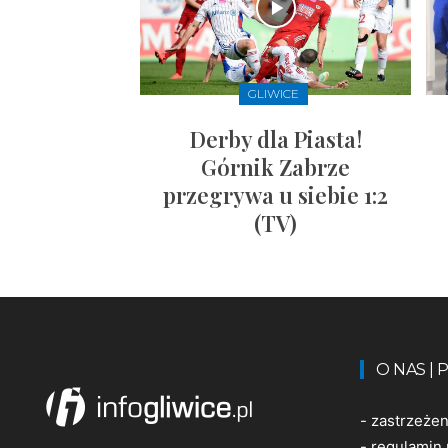
GLIWICE
Derby dla Piasta!
Górnik Zabrze
przegrywa u siebie 1:2
(TV)
O NAS |
-
zastrzeże
-
regulamin 