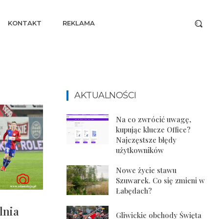
KONTAKT
REKLAMA
AKTUALNOŚCI
Na co zwrócić uwagę,
kupując klucze Office?
Najczęstsze błędy
użytkowników
Nowe życie stawu
Szuwarek. Co się zmieni w
Łabędach?
lnia
Gliwickie obchody Święta