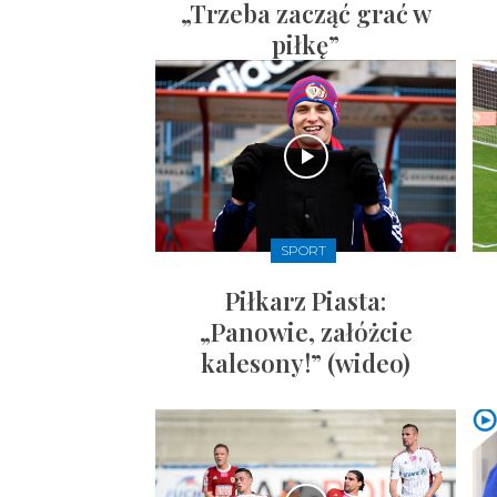
„Trzeba zacząć grać w
piłkę”
SPORT
Piłkarz Piasta:
„Panowie, załóżcie
kalesony!” (wideo)