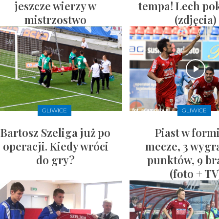
jeszcze wierzy w
tempa! Lech po
mistrzostwo
(zdjęcia)
GLIWICE
GLIWICE
Bartosz Szeliga już po
Piast w formi
operacji. Kiedy wróci
mecze, 3 wygr
do gry?
punktów, 9 b
(foto + TV