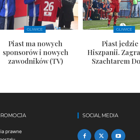
GLIWICE
GLIWICE
Piast ma nowych
Piast jedzie
sponsorów i nowych
Hiszpanii. Zagra
zawodników (TV)
Szachtarem Do
 PROMOCJA
SOCIAL MEDIA
nia prawne
portalu