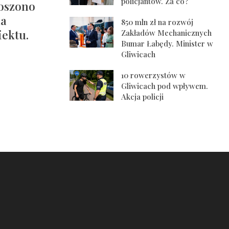
policjantów. Za co?
oszono
na
850 mln zł na rozwój
ektu.
Zakładów Mechanicznych
Bumar Łabędy. Minister w
Gliwicach
10 rowerzystów w
Gliwicach pod wpływem.
Akcja policji