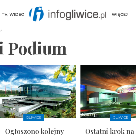
TV, WIDEO
WIĘCEJ
M
i Podium
GLIWICE
GLIWICE
Ogłoszono kolejny
Ostatni krok na