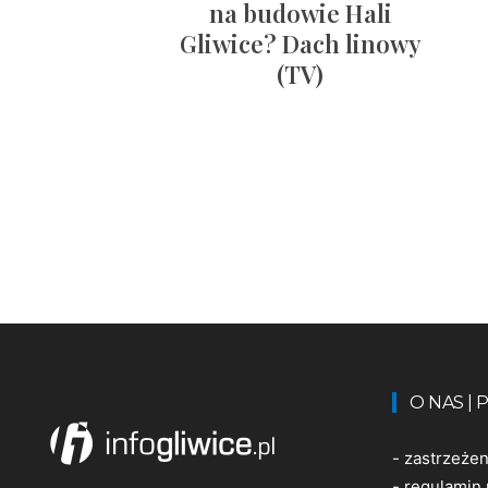
na budowie Hali
Gliwice? Dach linowy
(TV)
O NAS |
-
zastrzeże
-
regulamin 