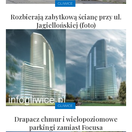
GLIWICE
Rozbierają zabytkową ścianę przy ul.
Jagiellońskiej (foto)
GLIWICE
Drapacz chmur i wielopoziomowe
parkingi zamiast Focusa