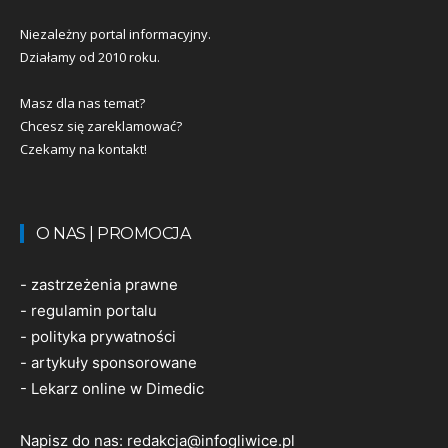
Niezależny portal informacyjny.
Działamy od 2010 roku.
Masz dla nas temat?
Chcesz się zareklamować?
Czekamy na kontakt!
O NAS | PROMOCJA
-
zastrzeżenia prawne
-
regulamin portalu
-
polityka prywatności
-
artykuły sponsorowane
-
Lekarz online w Dimedic
Napisz do nas:
redakcja@infogliwice.pl