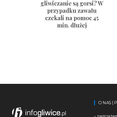
gliwiczanie są gorsi? W
przypadku zawału
czekali na pomoc 45
min. dłużej
O NAS |
-
zastrzeże