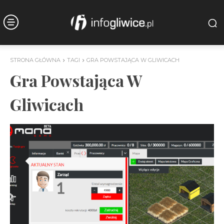
STRONA GŁÓWNA
TAGI
GRA POWSTAJĄCA W GLIWICACH
Gra Powstająca W
Gliwicach