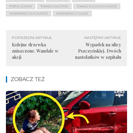
PORTAL GLIWICE
TOMASZ KULCZYCKI
TOMASZ KULCZYCKI GLIWICE
WIADOMOŚCI 24 H GLIWICE
WIADOMOŚCI Z GLIWIC
POPRZEDNI ARTYKUŁ
NASTĘPNY ARTYKUŁ
Kolejne drzewka
Wypadek na ulicy
zniszczone. Wandale w
Pszczyńskiej. Dwóch
akcji
nastolatków w szpitalu
ZOBACZ TEŻ