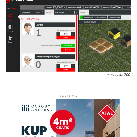
managame700
r e k l a m a