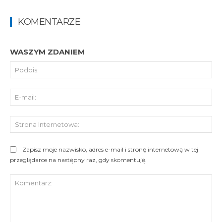
KOMENTARZE
WASZYM ZDANIEM
Pod
E-
mai
St
Int
Zapisz moje nazwisko, adres e-mail i stronę internetową w tej
przeglądarce na następny raz, gdy skomentuję.