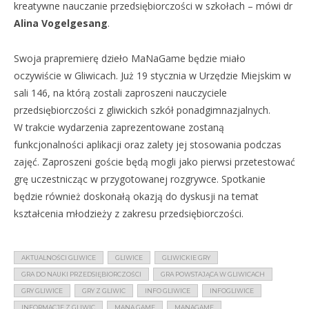
kreatywne nauczanie przedsiębiorczości w szkołach – mówi dr
Alina Vogelgesang
.
Swoja prapremierę dzieło MaNaGame będzie miało
oczywiście w Gliwicach. Już 19 stycznia w Urzędzie Miejskim w
sali 146, na którą zostali zaproszeni nauczyciele
przedsiębiorczości z gliwickich szkół ponadgimnazjalnych.
W trakcie wydarzenia zaprezentowane zostaną
funkcjonalności aplikacji oraz zalety jej stosowania podczas
zajęć. Zaproszeni goście będą mogli jako pierwsi przetestować
grę uczestnicząc w przygotowanej rozgrywce. Spotkanie
będzie również doskonałą okazją do dyskusji na temat
kształcenia młodzieży z zakresu przedsiębiorczości.
AKTUALNOŚCI GLIWICE
GLIWICE
GLIWICKIE GRY
GRA DO NAUKI PRZEDSIĘBIORCZOŚCI
GRA POWSTAJĄCA W GLIWICACH
GRY GLIWICE
GRY Z GLIWIC
INFO GLIWICE
INFOGLIWICE
INFORMACJE Z GLIWIC
MANA GAME
MANAGAME