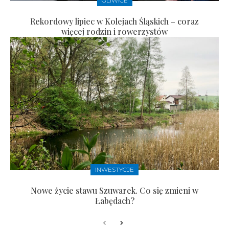
GLIWICE
Rekordowy lipiec w Kolejach Śląskich – coraz
więcej rodzin i rowerzystów
INWESTYCJE
Nowe życie stawu Szuwarek. Co się zmieni w
Łabędach?