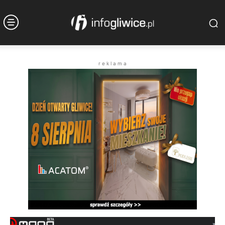
r e k l a m a