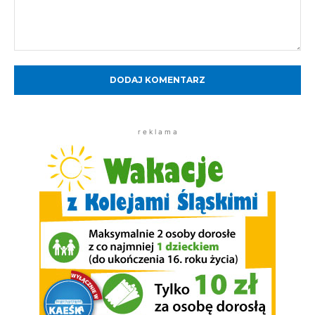
Komentarz:
r e k l a m a