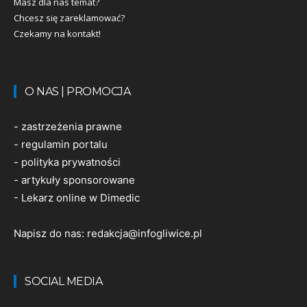
Masz dla nas temat?
Chcesz się zareklamować?
Czekamy na kontakt!
O NAS | PROMOCJA
-
zastrzeżenia prawne
-
regulamin portalu
-
polityka prywatności
-
artykuły sponsorowane
-
Lekarz online w Dimedic
Napisz do nas:
redakcja@infogliwice.pl
SOCIAL MEDIA