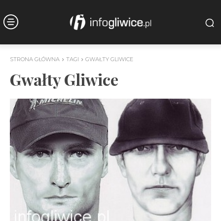
STRONA GŁÓWNA
TAGI
GWAŁTY GLIWICE
Gwałty Gliwice