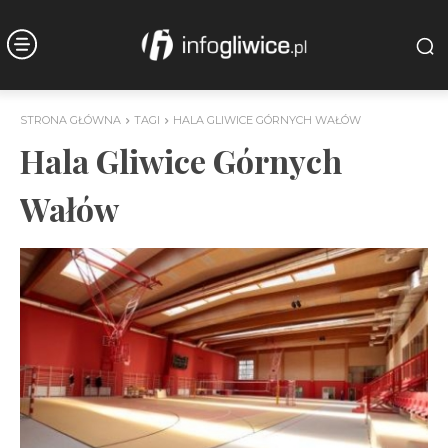
STRONA GŁÓWNA
TAGI
HALA GLIWICE GÓRNYCH WAŁÓW
Hala Gliwice Górnych
Wałów