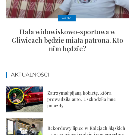
SPORT
Hala widowiskowo-sportowa w
Gliwicach będzie miała patrona. Kto
nim będzie?
AKTUALNOŚCI
Zatrzymał pijaną kobietę, która
prowadziła auto. Uszkodziła inne
pojazdy
Rekordowy lipiec w Kolejach Śląskich
– coraz więcej rodzin i rowerzystów