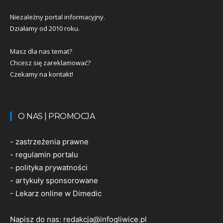
Niezależny portal informacyjny.
Działamy od 2010 roku.
Masz dla nas temat?
Chcesz się zareklamować?
Czekamy na kontakt!
O NAS | PROMOCJA
-
zastrzeżenia prawne
-
regulamin portalu
-
polityka prywatności
-
artykuły sponsorowane
-
Lekarz online w Dimedic
Napisz do nas:
redakcja@infogliwice.pl