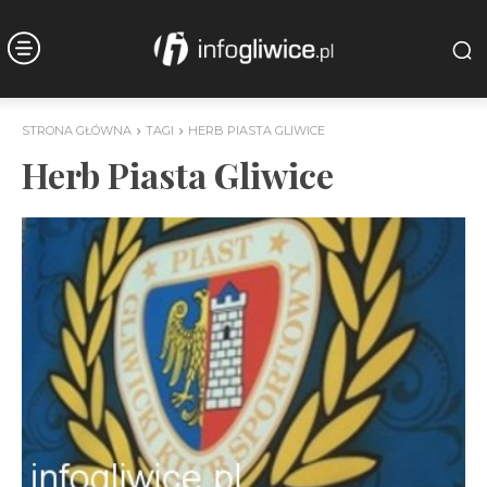
STRONA GŁÓWNA
TAGI
HERB PIASTA GLIWICE
Herb Piasta Gliwice