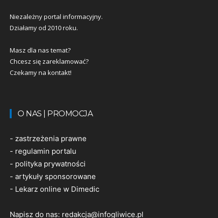
Niezależny portal informacyjny.
Działamy od 2010 roku.
Masz dla nas temat?
Chcesz się zareklamować?
Czekamy na kontakt!
O NAS | PROMOCJA
-
zastrzeżenia prawne
-
regulamin portalu
-
polityka prywatności
-
artykuły sponsorowane
-
Lekarz online w Dimedic
Napisz do nas:
redakcja@infogliwice.pl