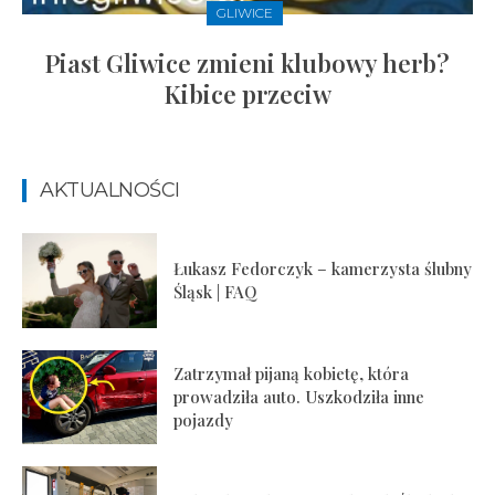
GLIWICE
Piast Gliwice zmieni klubowy herb?
Kibice przeciw
AKTUALNOŚCI
Łukasz Fedorczyk – kamerzysta ślubny
Śląsk | FAQ
Zatrzymał pijaną kobietę, która
prowadziła auto. Uszkodziła inne
pojazdy