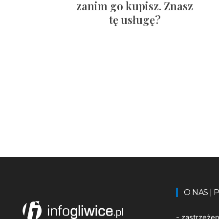
zanim go kupisz. Znasz
tę usługę?
O NAS |
-
zastrzeże