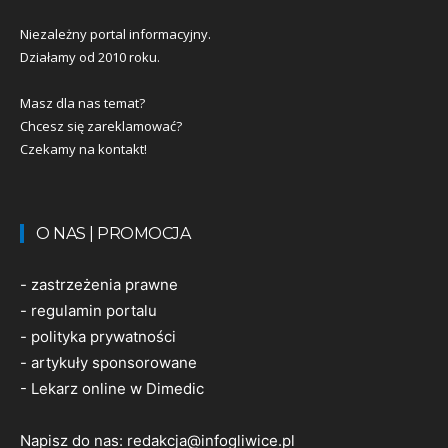
Niezależny portal informacyjny.
Działamy od 2010 roku.
Masz dla nas temat?
Chcesz się zareklamować?
Czekamy na kontakt!
O NAS | PROMOCJA
-
zastrzeżenia prawne
-
regulamin portalu
-
polityka prywatności
-
artykuły sponsorowane
-
Lekarz online w Dimedic
Napisz do nas:
redakcja@infogliwice.pl