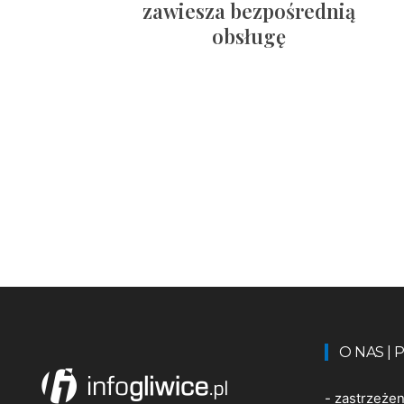
zawiesza bezpośrednią
obsługę
O NAS |
-
zastrzeże