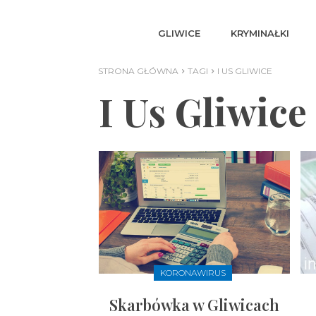
GLIWICE
KRYMINAŁKI
STRONA GŁÓWNA
TAGI
I US GLIWICE
I Us Gliwice
KORONAWIRUS
Skarbówka w Gliwicach